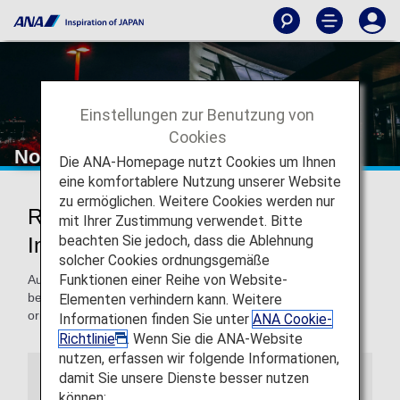
Einstellungen zur Benutzung von
Cookies
Noi Bai International Airport
Die ANA-Homepage nutzt Cookies um Ihnen
eine komfortablere Nutzung unserer Website
zu ermöglichen. Weitere Cookies werden nur
Reisen zum und vom Noi Bai
mit Ihrer Zustimmung verwendet. Bitte
beachten Sie jedoch, dass die Ablehnung
International Airport
solcher Cookies ordnungsgemäße
Funktionen einer Reihe von Website-
Auf dieser Seite finden Sie die Informationen, die Sie
benötigen, um sich einfach im Noi Bai International Airport
Elementen verhindern kann. Weitere
orientieren und Ihr Reiseziel finden zu können.
Informationen finden Sie unter
ANA Cookie-
Richtlinie
. Wenn Sie die ANA-Website
nutzen, erfassen wir folgende Informationen,
damit Sie unsere Dienste besser nutzen
Flughafenführer
können: