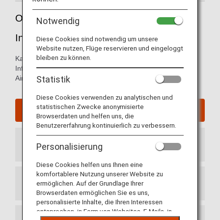
Orientierungshilfe für den Noi Bai
Notwendig
International Airport
Diese Cookies sind notwendig um unsere
Website nutzen, Flüge reservieren und eingeloggt
bleiben zu können.
Karten der Ankunfts- und Abflugterminals und andere
Informationen für Orientierung im Noi Bai International
Statistik
Airport, Vietnam.
Diese Cookies verwenden zu analytischen und
statistischen Zwecke anonymisierte
Website des Noi Bai International Airport
Browserdaten und helfen uns, die
Benutzererfahrung kontinuierlich zu verbessern.
Ankunftsterminal
Personalisierung
Diese Cookies helfen uns Ihnen eine
komfortablere Nutzung unserer Website zu
ermöglichen. Auf der Grundlage Ihrer
Abflugterminal
Browserdaten ermöglichen Sie es uns,
personalisierte Inhalte, die Ihren Interessen
entsprechen, in Form von Websites, E-Mails, in