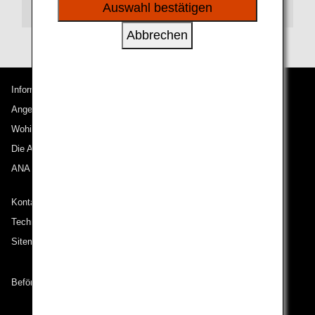
sozialen Medien und Werbung anzubieten.
Transit
Auswahl bestätigen
Abbrechen
Informationen zu ANA
Angebote und Ankündigungen
Wohin wir reisen
Die ANA Experience
ANA Mileage Club
Kontakt zu ANA
Technische Hilfe (Barrierefreiheit)
Sitemap
Beförderungsbedingungen