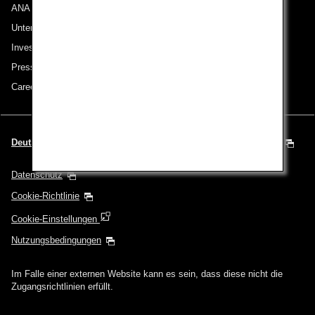
ANA Group
Unternehmen der ANA Group
Investor Relations
Pressemeldungen
Careers (English Only)
Deutsch | Österreich (Wählen Sie Ihre Stadt und Ihre Sprache)
Datenschutz
Cookie-Richtlinie
Cookie-Einstellungen
Nutzungsbedingungen
Im Falle einer externen Website kann es sein, dass diese nicht die
Zugangsrichtlinien erfüllt.