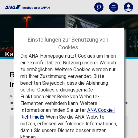
Einstellungen zur Benutzung von
Cookies
Kansai International Airport
Die ANA-Homepage nutzt Cookies um Ihnen
eine komfortablere Nutzung unserer Website
zu ermöglichen. Weitere Cookies werden nur
Reisen zum und vom Kansai
mit Ihrer Zustimmung verwendet. Bitte
beachten Sie jedoch, dass die Ablehnung
International Airport
solcher Cookies ordnungsgemäße
Funktionen einer Reihe von Website-
Auf dieser Seite finden Sie die Informationen, die Sie
benötigen, um sich im Kansai International Airport orientieren
Elementen verhindern kann. Weitere
und Ihr Reiseziel finden zu können.
Informationen finden Sie unter
ANA Cookie-
Richtlinie
. Wenn Sie die ANA-Website
nutzen, erfassen wir folgende Informationen,
Information
damit Sie unsere Dienste besser nutzen
können: