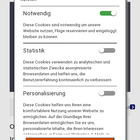
Renovierungsarbeiten am Terminalgebäude
Notwendig
Aufgrund von Renovierungsarbeiten können sich
einige Bereiche des Terminals an einem anderen
Diese Cookies sind notwendig um unsere
Standort befinden, als auf der Karte angegeben.
Website nutzen, Flüge reservieren und eingeloggt
Einzelheiten zu den durchgeführten Arbeiten
bleiben zu können.
finden Sie im Abschnitt
Hinweise zu
Renovierungsarbeiten im Terminalgebäude 1
Statistik
auf dem internationalen Flughafen Kansai
.
Diese Cookies verwenden zu analytischen und
statistischen Zwecke anonymisierte
Wenn Sie nach Japan reisen oder zurückkehren,
Browserdaten und helfen uns, die
nutzen Sie bitte
Visit Japan Web
(ein Online-
Benutzererfahrung kontinuierlich zu verbessern.
Service für Einreise- und Zollverfahren).
Personalisierung
Diese Cookies helfen uns Ihnen eine
Flughafenführer
Stadtinformationen/Anfahrt zum F
komfortablere Nutzung unserer Website zu
ermöglichen. Auf der Grundlage Ihrer
Browserdaten ermöglichen Sie es uns,
Orientierungshilfe für den Kansai
personalisierte Inhalte, die Ihren Interessen
entsprechen, in Form von Websites, E-Mails, in
International Airport