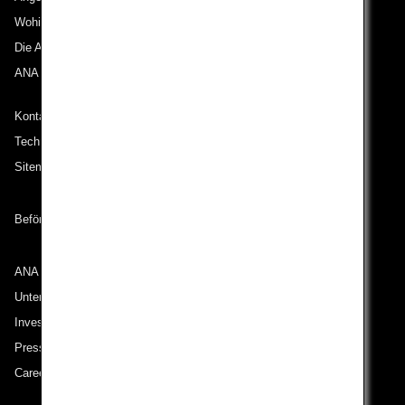
Wohin wir reisen
Die ANA Experience
ANA Mileage Club
Kontakt zu ANA
Technische Hilfe (Barrierefreiheit)
Sitemap
Beförderungsbedingungen
ANA Group
Unternehmen der ANA Group
Investor Relations
Pressemeldungen
Careers (English Only)