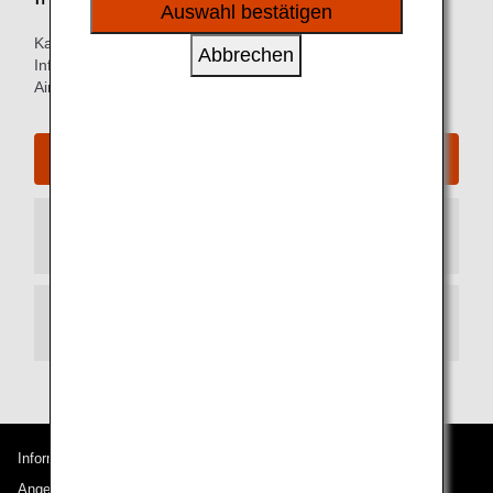
sozialen Medien und Werbung anzubieten.
Auswahl bestätigen
Karten der Ankunfts- und Abflugterminals und andere
Abbrechen
Informationen für Orientierung im Kansai International
Airport.
Website des Kansai International Airport
Ankunftsterminal
Abflugterminal
Informationen zu ANA
Angebote und Ankündigungen