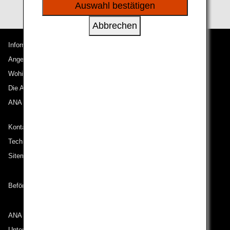
sozialen Medien und Werbung anzubieten.
Auswahl bestätigen
Abbrechen
Informationen zu ANA
Angebote und Ankündigungen
Wohin wir reisen
Die ANA Experience
ANA Mileage Club
Kontakt zu ANA
Technische Hilfe (Barrierefreiheit)
Sitemap
Beförderungsbedingungen
ANA Group
Unternehmen der ANA Group