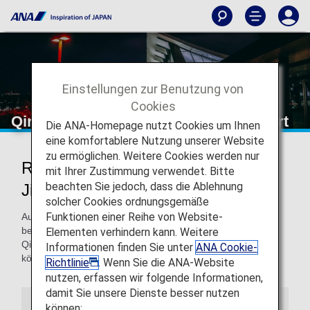
Einstellungen zur Benutzung von
Cookies
Qingdao Jiaodong International Airport
Die ANA-Homepage nutzt Cookies um Ihnen
eine komfortablere Nutzung unserer Website
zu ermöglichen. Weitere Cookies werden nur
Reisen zum und vom Qingdao
mit Ihrer Zustimmung verwendet. Bitte
beachten Sie jedoch, dass die Ablehnung
Jiaodong International Airport
solcher Cookies ordnungsgemäße
Funktionen einer Reihe von Website-
Auf dieser Seite finden Sie die Informationen, die Sie
benötigen, um sich einfach im Internationalen Flughafen
Elementen verhindern kann. Weitere
Qingdao Jiaodong orientieren und Ihr Reiseziel finden zu
Informationen finden Sie unter
ANA Cookie-
können.
Richtlinie
. Wenn Sie die ANA-Website
nutzen, erfassen wir folgende Informationen,
damit Sie unsere Dienste besser nutzen
Flughafenführer
können: