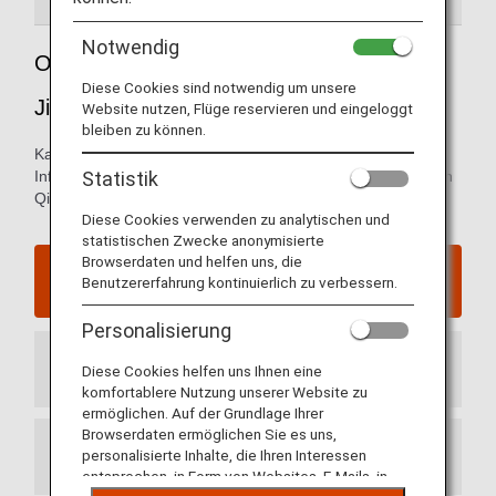
Notwendig
Orientierungshilfe für den Qingdao
Diese Cookies sind notwendig um unsere
Jiaodong International Airport
Website nutzen, Flüge reservieren und eingeloggt
bleiben zu können.
Karten der Ankunfts- und Abflugterminals und andere
Statistik
Informationen für Orientierung im Internationalen Flughafen
Qingdao Jiaodong
Diese Cookies verwenden zu analytischen und
statistischen Zwecke anonymisierte
Browserdaten und helfen uns, die
Website des Qingdao Jiaodong International
Benutzererfahrung kontinuierlich zu verbessern.
Airport
Personalisierung
Ankunftsterminal
Diese Cookies helfen uns Ihnen eine
komfortablere Nutzung unserer Website zu
ermöglichen. Auf der Grundlage Ihrer
Browserdaten ermöglichen Sie es uns,
personalisierte Inhalte, die Ihren Interessen
Abflugterminal
entsprechen, in Form von Websites, E-Mails, in