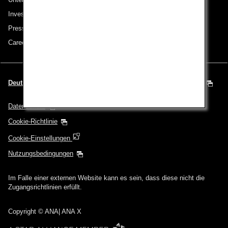
Investor Relations
Pressemeldungen
Careers (English Only)
Deutsch | Österreich (Wählen Sie Ihre Stadt und Ihre Sprache)
Datenschutz
Cookie-Richtlinie
Cookie-Einstellungen
Nutzungsbedingungen
Im Falle einer externen Website kann es sein, dass diese nicht die
Zugangsrichtlinien erfüllt.
Copyright
© ANA| ANA X