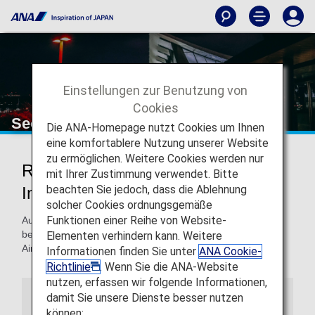
Einstellungen zur Benutzung von
Cookies
Seoul Gimpo International Airport
Die ANA-Homepage nutzt Cookies um Ihnen
eine komfortablere Nutzung unserer Website
zu ermöglichen. Weitere Cookies werden nur
Reisen zum und vom Seoul Gimpo
mit Ihrer Zustimmung verwendet. Bitte
beachten Sie jedoch, dass die Ablehnung
International Airport
solcher Cookies ordnungsgemäße
Funktionen einer Reihe von Website-
Auf dieser Seite finden Sie die Informationen, die Sie
benötigen, um sich einfach im Seoul Gimpo International
Elementen verhindern kann. Weitere
Airport orientieren und Ihr Reiseziel finden zu können.
Informationen finden Sie unter
ANA Cookie-
Richtlinie
. Wenn Sie die ANA-Website
nutzen, erfassen wir folgende Informationen,
damit Sie unsere Dienste besser nutzen
Flughafenführer
können: