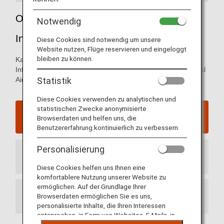
Orientierungshilfe für den Seoul Gimpo
Notwendig
International Airport
Diese Cookies sind notwendig um unsere
Website nutzen, Flüge reservieren und eingeloggt
bleiben zu können.
Karten der Ankunfts- und Abflugterminals und andere
Informationen für Orientierung im Seoul Gimpo International
Statistik
Airport.
Diese Cookies verwenden zu analytischen und
statistischen Zwecke anonymisierte
Website des Seoul Gimpo International Airport
Browserdaten und helfen uns, die
Benutzererfahrung kontinuierlich zu verbessern.
Personalisierung
Ankunftsterminal
Diese Cookies helfen uns Ihnen eine
komfortablere Nutzung unserer Website zu
ermöglichen. Auf der Grundlage Ihrer
Browserdaten ermöglichen Sie es uns,
Abflugterminal
personalisierte Inhalte, die Ihren Interessen
entsprechen, in Form von Websites, E-Mails, in