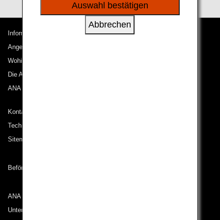
sozialen Medien und Werbung anzubieten.
Auswahl bestätigen
Abbrechen
Informationen zu ANA
Angebote und Ankündigungen
Wohin wir reisen
Die ANA Experience
ANA Mileage Club
Kontakt zu ANA
Technische Hilfe (Barrierefreiheit)
Sitemap
Beförderungsbedingungen
ANA Group
Unternehmen der ANA Group