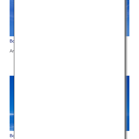
Boeing 777-300ER (77W)
Anzahl der Sitzplätze: 212
Boeing 767-300ER (763)