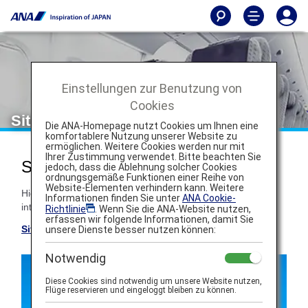
Einstellungen zur Benutzung von
Cookies
Sitzplan
Die ANA-Homepage nutzt Cookies um Ihnen eine
komfortablere Nutzung unserer Website zu
ermöglichen. Weitere Cookies werden nur mit
Ihrer Zustimmung verwendet. Bitte beachten Sie
Sitzpläne der ANA-Flugzeuge
jedoch, dass die Ablehnung solcher Cookies
ordnungsgemäße Funktionen einer Reihe von
Website-Elementen verhindern kann. Weitere
Hier finden Sie die gängigen Flugzeuge und Sitzpläne für
Informationen finden Sie unter
ANA Cookie-
internationale Strecken.
Richtlinie
. Wenn Sie die ANA-Website nutzen,
erfassen wir folgende Informationen, damit Sie
Sitzplan für innerjapanische Flüge
unsere Dienste besser nutzen können:
Notwendig
Diese Cookies sind notwendig um unsere Website nutzen,
Flüge reservieren und eingeloggt bleiben zu können.