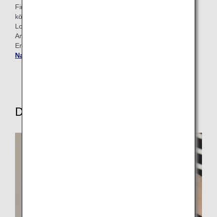
First Class-Passagiere mit Ausstieg am Flughafen Narita
können sich außerdem in der ANA Arrival
Lounge entspannen, bevor sie einen innerjapanischen
Anschlussflug nutzen oder den Flughafen verlassen.
Erfahren Sie mehr über unsere
Lounges am Flughafen
Narita
.
Diese weiteren Services entdecken