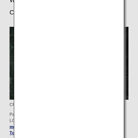
Weitere Vorteile für Passagiere der First
Class
Check-in in der ANA SUITE am Flughafen Tokio Narita
Passagiere der First Class können an der ANA SUITE
LOUNGE am Flughafen Narita einchecken.
Erfahren Sie
mehr über den ANA SUITE CHECK-IN am Flughafen
Tokio Narita
.