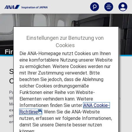
Einstellungen zur Benutzung von
Cookies
First Class
Die ANA-Homepage nutzt Cookies um Ihnen
eine komfortablere Nutzung unserer Website
zu ermöglichen. Weitere Cookies werden nur
Services für Passagiere der First
mit Ihrer Zustimmung verwendet. Bitte
beachten Sie jedoch, dass die Ablehnung
Class
solcher Cookies ordnungsgemäße
Funktionen einer Reihe von Website-
Passagiere der First Class erhalten bei Flügen mit ANA
Weltklasse-Service. Das bedeutet bevorzugten Service vom
Elementen verhindern kann. Weitere
Moment der Ankunft am Abflughafen an, der mit einem
Informationen finden Sie unter
ANA Cookie-
exklusiven und aufmerksamen Bordservice fortgesetzt wird,
Richtlinie
. Wenn Sie die ANA-Website
ehe wir Sie dann nach der Ankunft auf Ihren weiteren Weg
nutzen, erfassen wir folgende Informationen,
entlassen.
damit Sie unsere Dienste besser nutzen
können: