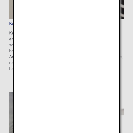
Keep My Fare
Keep My Fare ist ein praktischer Service, der es Kunden
ermöglicht, eine Reservierung und Tarifdetails zu halten,
sollten Sie mehr Zeit zur Entscheidung vor dem Ticketkauf
benötigen (bis zu 72 Stunden vor Ticketausstellung). Die
Anmeldung für den Service erfolgt vom Zahlungsfenster aus,
nachdem Sie Ihren gewünschten Flug und Tarif ausgewählt
haben.