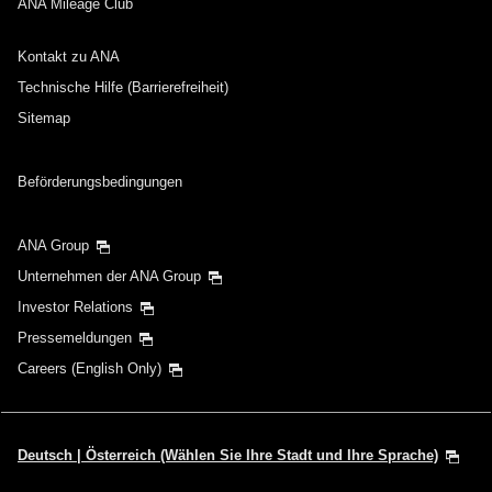
ANA Mileage Club
Keine angegebenen Zeiten
Kontakt zu ANA
Transitflughäfen und Uhrzeit für den Umstieg
hinzufügen
Technische Hilfe (Barrierefreiheit)
Sitemap
Abflugdatum und Zeitfenster für die
Beförderungsbedingungen
Rückreise
Wählen Sie das Datum aus
ANA Group
Unternehmen der ANA Group
Investor Relations
Keine angegebenen Zeiten
Pressemeldungen
Transitflughäfen und Uhrzeit für den Umstieg
Careers (English Only)
hinzufügen
Deutsch | Österreich (Wählen Sie Ihre Stadt und Ihre Sprache)
1 Person