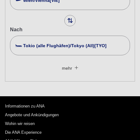
Wien/Vienna[VIE]
Nach
Tokio (alle Flughäfen)/Tokyo (All)[TYO]
Nach mehreren Städten suchen
Schließen
Economy
mehr
Nach Hin- und Rückflug mit verschiedenen Serviceklassen
suchen
Tarifart nicht angegeben
Voraussetzungen für die Nutzung
Informationen zu ANA
Abflugdatum und Zeitfenster für die Hinreise
Angebote und Ankündigungen
Wählen Sie das Datum aus
Wohin wir reisen
Die ANA Experience