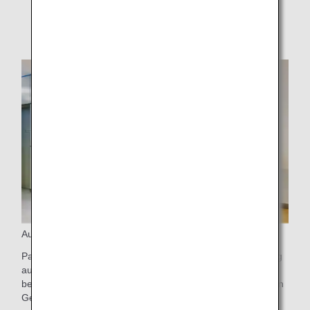
finden Sie unter
Boarding-Reihenfolge
.
Ausstieg
Passagiere der First Class dürfen zuerst aus dem Flugzeug
aussteigen. Wenn Sie Gepäckstücke aufgegeben haben,
begeben Sie sich zur Gepäckausgabe, wo Ihre bevorzugten
Gepäckstücke sofort eintreffen sollten.