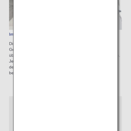
Im Voraus bezahltes Zusatzgepäck
Dies ist ein bequemer Service, mit dem Sie zusätzliche
Gebühren für Gepäck, das die Freigepäckgrenze
überschreitet, vorab auf der ANA-Website bezahlen können.
Je nach Gewichtsbeschränkungen und Reisezielen beträgt
der Preis 100 bis 200 USD. Nach der Flugbuchung online
beantragen.