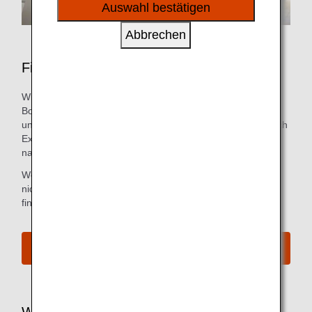
sozialen Medien und Werbung anzubieten.
Auswahl bestätigen
Abbrechen
First Class-Flughafenservices
Wir bemühen uns, alle Schritte vom Check-in bis zum
Boarding Gate so einfach und bequem wie möglich für
unsere Passagiere der First Class zu machen, einschließlich
Express-Check-in an einigen Flughäfen. Halten Sie einfach
nach dem First Class-Schild Ausschau.
Wenn Sie bereits online eingecheckt haben, müssen Sie
nicht zum Check-in-Schalter gehen. Weitere Informationen
finden Sie unter
Online Check-in
.
Alle Boarding-Verfahren ansehen