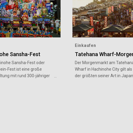
Einkaufen
ohe Sansha-Fest
Tatehana Wharf-Morge
inohe Sansha-Fest oder
Der Morgenmarkt am Tatehan
ein-Fest ist eine große
Wharf in Hachinohe City gilt als
ltung mit rund 300-jähriger
der größten seiner Art in Japan
, die die Stadt Hachinohe
Jeden Sonntag bei Anbruch de
r vom 31. Juli bis zum
Dämmerung herrscht in dem
 in ihren Bann zieht. Neben
normalerweise ruhigen, gewöh
rade mit antiken tragbaren
Fischereihafen plötzlich gesch
n und
Treiben. Etwa 300 Verkaufsst
stdarbietungen bilden die 27
entlang des 800 Meter langen
eschmückten Wagen namens
sind mehr als nur ein Markt; es 
n Höhepunkt des Festes, das
fast schon wie eine Stadt. Bes