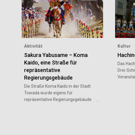
Aktivität
Kultur
Sakura Yabusame – Koma
Hachin
Kaido, eine Straße für
Das Hach
repräsentative
Drei-Schr
Regierungsgebäude
Veransta
Tradition
Die Straße Koma Kaido in der Stadt
jedes Jah
Towada wurde eigens für
4. August
repräsentative Regierungsgebäude
einer Pa
geschaffen und sowohl unter die
Schreine
schönsten 100 Straßen Japans als
Volkskun
auch unter die schönsten
üppig g
100 Landschaften des neuen Japans
Dashi de
gewählt. Ende April findet in der Stadt