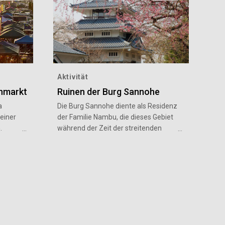
Aktivität
nmarkt
Ruinen der Burg Sannohe
a
Die Burg Sannohe diente als Residenz
 einer
der Familie Nambu, die dieses Gebiet
.
während der Zeit der streitenden
r
Reiche (Ende des 15. bis Ende des
16. Jahrhunderts) beherrschte. Der an
nlichen
die Burgruine angrenzende
äftiges
Shiroyama-Park ist zur Zeit der
ände
Kirschblüte mit seinen etwa
 Hafens
1.600 Kirschbäumen der beliebteste
wirkt
Ort im Süden von Aomori. Mit seinen
ucher
Ruinen (z. B. Steinmauern und