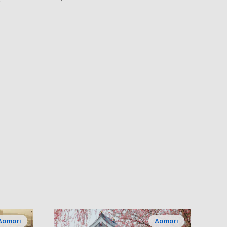
Aomori
Aomori