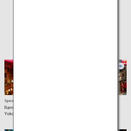
Highlights
Kanagawa
Kanagawa
Speisen
Aktivität
Ramen-Museum Shin-
Noge-Einkaufsviertel
Yokohama