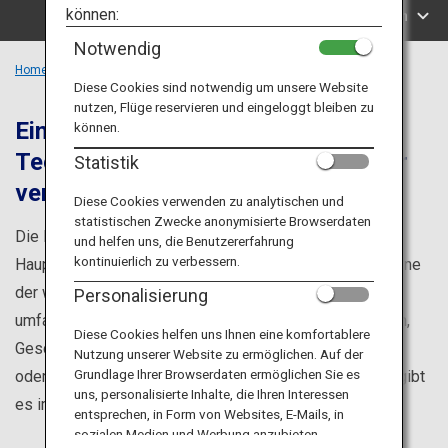
Reiseinformationen
können:
Suche nach Regionen
Notwendig
ANA Services
Home
Region Kanto
Diese Cookies sind notwendig um unsere Website
nutzen, Flüge reservieren und eingeloggt bleiben zu
Eine Region, die modernste
können.
Technologie mit traditioneller Kultur
Schließen
Statistik
vereint
Diese Cookies verwenden zu analytischen und
statistischen Zwecke anonymisierte Browserdaten
Die Kanto-Region befindet sich im Osten der Honshu-
und helfen uns, die Benutzererfahrung
kontinuierlich zu verbessern.
Hauptinsel, wo sich Tokio, die Hauptstadt Japans und eine
der weltweit größten Metropolen, befindet. Das
Personalisierung
umfassende Stadtgebiet bietet eine Fülle an Traditionen,
Diese Cookies helfen uns Ihnen eine komfortablere
Geschichte und natürlicher Schönheit. Egal ob Sie privat
Nutzung unserer Website zu ermöglichen. Auf der
Grundlage Ihrer Browserdaten ermöglichen Sie es
oder geschäftlich unterwegs sind, in der Kanto-Region gibt
uns, personalisierte Inhalte, die Ihren Interessen
es immer etwas Aufregendes zu entdecken.
entsprechen, in Form von Websites, E-Mails, in
sozialen Medien und Werbung anzubieten.