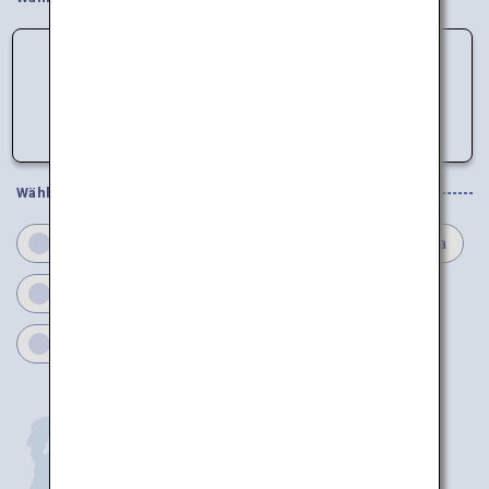
Daten können nicht geladen werden.
Bitte versuchen Sie es später noch einmal.
Wählen Sie Ihre Regionen
Ibaraki
Tochigi
Gunma
Chiba
Tokio
Saitama
Kanagawa
Yamanashi