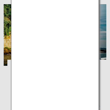
Yokosuka: Eine neue Art zu entdecken,
sich zu verbinden und zu fühlen
Yokosuka
Eine Stadt reich an üppiger Natur wie internationaler
Kultur und das Setting für Japans Öffnung zum Rest
der Welt in der modernen Geschichte