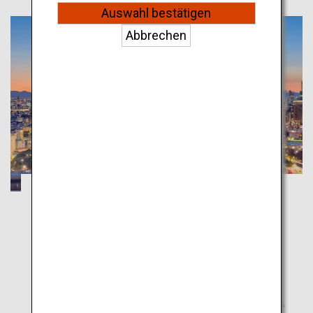
Auswahl bestätigen
Abbrechen
Ein Ausflug nach Tokio: was Sie bei Ihrem
ersten Besuch sehen sollten
Tokio
Das Tor nach Japan – Tokio. Hier stellen wir die Orte
von den beliebten Zielen zu den wenig bekannten
Orten vor.