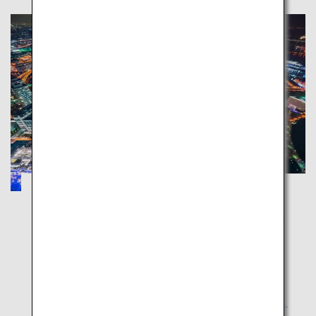
Hakone, Kamakura und Yokohama:
wunderschönes Meer und prächtige Berge
Kanagawa
Genießen Sie die Natur, die Tempel und die
Metropolregion in der Präfektur Kanagawa, die Sie
bequem von Tokio aus erreichen.