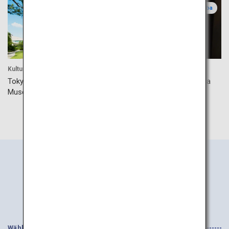
Tokio
Chiba
Kultur
Kultur
Tokyo Metropolitan Teien Art
Ruinenpark der Burg Sakura
Museum
Informationssuche
nach Regionen
Wählen Sie Ihre Interessen