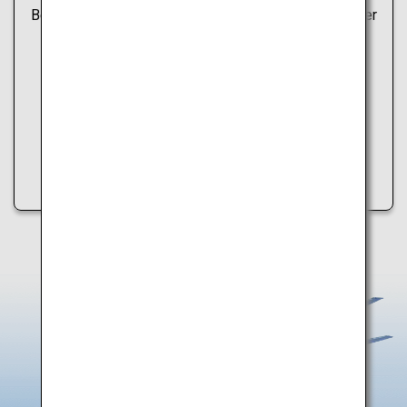
Beim Abrufen der Hotspot-Informationen ist ein Fehler
aufgetreten.
Versuchen Sie bitte Folgendes:
・Aktualisieren Sie die Seite
・Versuchen Sie es später erneut
・Überprüfen Sie Ihre Internetverbindung