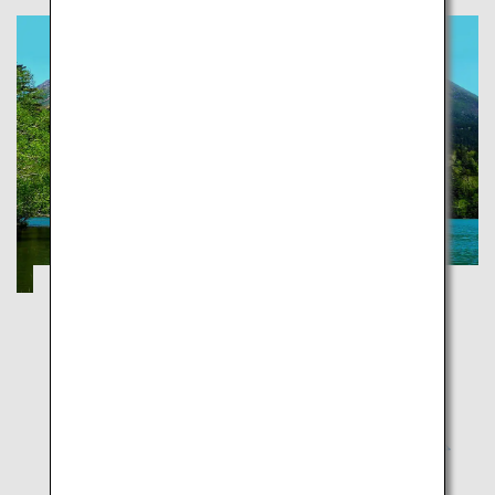
Entdecken Sie die Nationalparks Japans
Tochigi
Der Kontakt mit der Natur kann eine zutiefst
bewegende Erfahrung sein und ein Gefühl des
Friedens und der Ruhe vermitteln. Besonders
Nationalparks bieten nicht nur wunderschöne
Naturlandschaften, sondern auch eine vielfältige
Tierwelt und Kulturgeschichte.