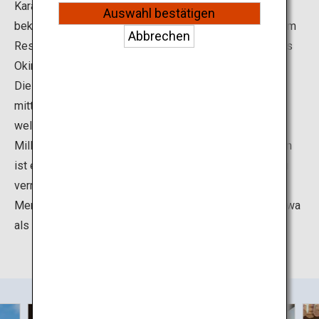
Karate und die Sportler, die Karate in der ganzen Welt
Auswahl bestätigen
bekannt gemacht haben, lernen. Außerdem können Sie im
Abbrechen
Restaurant der Karatehalle auch lokale Spezialitäten aus
Okinawa probieren.
Die Kampfkunst Karate entstand in Okinawa und wird
mittlerweile in mehr als 180 Ländern und Regionen
weltweit ausgeübt. Angeblich gibt es mehr als 100
Millionen Karatesportler. Ziel der Okinawa Karate Kaikan
ist es, Karate als Bestandteil der Kultur von Okinawa zu
vermitteln, zu bewahren und weiterzuentwickeln und
Menschen in Japan und dem Rest der Welt über „Okinawa
als Geburtsstätte des Karate“ zu informieren.