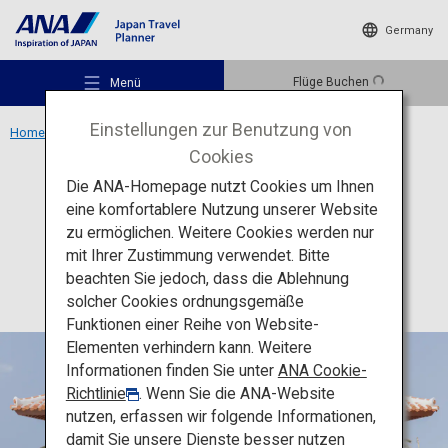
Germany
Flüge Buchen
Menü
Einstellungen zur Benutzung von
Home
Region Okinawa
Okinawa Karate Kaikan
Cookies
Die ANA-Homepage nutzt Cookies um Ihnen
Kultur
Okinawa
eine komfortablere Nutzung unserer Website
Okinawa Karate Kaikan
zu ermöglichen. Weitere Cookies werden nur
Empfohlene Orte
mit Ihrer Zustimmung verwendet. Bitte
beachten Sie jedoch, dass die Ablehnung
solcher Cookies ordnungsgemäße
Reiseideen
Funktionen einer Reihe von Website-
Elementen verhindern kann. Weitere
Informationen finden Sie unter
ANA Cookie-
Reiseziele
Richtlinie
. Wenn Sie die ANA-Website
nutzen, erfassen wir folgende Informationen,
damit Sie unsere Dienste besser nutzen