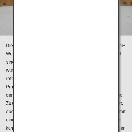
Die Kampfsporthalle verfügt über vier quadratische 12-m-
Wettkampfplätze, die in einem großen Raum angeordnet
sind. Da in der Einrichtung Kampfsport praktiziert wird,
wurden die Böden aus naturbelassenem, unlackiertem
roten Kieferholz (massivem Brettschichtholz aus der
Präfektur Miyazaki) hergestellt, das sich angenehm an
den Füßen der Athleten anfühlt. Für die Wandpaneele und
Zuschauersitze wurde Hinoki-Zypressenholz verwendet,
sodass in der Einrichtung eine gemütliche Atmosphäre mit
einem schweren Holzduft herrscht. Die Kampfsporthalle
kann nicht nur für Karate, sondern auch für Veranstaltungen