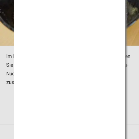
Im Restaurant Sobadokoro „Karate Cafe AGARI“ genießen
Sie lokale Spezialitäten aus Okinawa und Okinawa Soba-
Nudeln, während Sie dem Treiben im Dojo „Shurei Hall“
zusehen können.