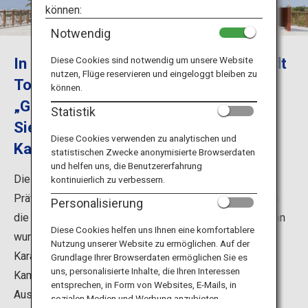
Reiseinformationen
können:
Notwendig
ANA Services
In der Okinawa Karatehalle in der Stadt
Diese Cookies sind notwendig um unsere Website
nutzen, Flüge reservieren und eingeloggt bleiben zu
Tomigusuku, Präfektur Okinawa, der
können.
„Geburtsstätte des Karate“, erfahren
Schließen
Statistik
Sie mehr über die Geschichte dieser
Diese Cookies verwenden zu analytischen und
Kampfkunst.
statistischen Zwecke anonymisierte Browserdaten
und helfen uns, die Benutzererfahrung
Die Okinawa Karate Kaikan in der Stadt Tomigusuku,
kontinuierlich zu verbessern.
Präfektur Okinawa, ist eine Karatehalle. Okinawa gilt als
Personalisierung
die Geburtsstätte des Karate. Die Okinawa Karate Kaikan
Diese Cookies helfen uns Ihnen eine komfortablere
wurde im März 2017 gegründet, um das Wesen des
Nutzung unserer Website zu ermöglichen. Auf der
Karate zu vermitteln. Besucher können nicht nur die
Grundlage Ihrer Browserdaten ermöglichen Sie es
uns, personalisierte Inhalte, die Ihren Interessen
Kampfsporthalle nutzen, sondern in dem
entsprechen, in Form von Websites, E-Mails, in
Ausstellungsraum auch mehr über die Geschichte des
sozialen Medien und Werbung anzubieten.