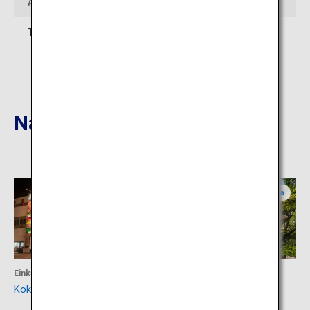
Anfragen
Tel: 098-851-1025 (Okinawa Karate Kaikan)
Nahgelegene Reiseziele
Okinawa
Okinawa
Einkaufen
Kultur
Kokusai Dori in Okinawa
Park der Burg Shurijo