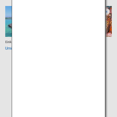
Okinawa
Okinawa
Einkaufen
Einkaufen
Umikaji Terrace Senagajima
Raststätte „Itoman“