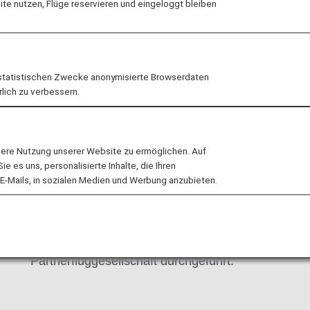
e nutzen, Flüge reservieren und eingeloggt bleiben
statistischen Zwecke anonymisierte Browserdaten
rlich zu verbessern.
Codeshare-Flüge
S
lere Nutzung unserer Website zu ermöglichen. Auf
Um Passagieren eine größere Auswahl an
A
 es uns, personalisierte Inhalte, die Ihren
E-Mails, in sozialen Medien und Werbung anzubieten.
Flügen zu bieten, bieten wir gemeinsam mit
b
anderen Fluggesellschaften Codeshare-
s
Flüge an. Diese Flüge haben eine ANA-
g
Flugnummer, werden jedoch von unserer
Partnerfluggesellschaft durchgeführt.