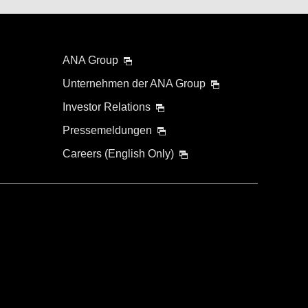
uelle Sitzplatzverfügbarkeit zu prüfen.
ANA Group
itzplatzverfügbarkeit“.
etrag enthalten. Der Betrag wird zum Zeitpunkt der
Unternehmen der ANA Group
Investor Relations
Suchen
Pressemeldungen
Careers (English Only)