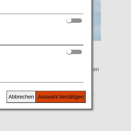
tar Alliance-Netzwerk
NA Mileage Club-Mitglieder können Meilen
ei allen Mitgliedern der Star Alliance
ammeln und einlösen – dem weltweit
rößten Netzwerk von Fluggesellschaften.
Abbrechen
Auswahl bestätigen