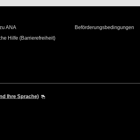
n Bedingungen das beste verfügbare Angebot.
 möglicherweise nicht aktuell. Verwenden Sie die Schaltfläche [Suchen], um die akt
 zu ANA
Beförderungsbedingungen
n (*) gekennzeichnet. Prüfen Sie die aktuellsten Informationen über die Ansicht „S
lag
sowie andere anfallende Flughafensteuern und Gebühren sind im angezeigten B
he Hilfe (Barrierefreiheit)
 vorbehalten.
nden Sonderangebote für Tarife zwischen mehreren Flughäfen angezeigt.
nd Ihre Sprache)