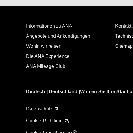
+/- 3 Tage flexibel
・Der angezeigte Tarif ist unter den von Ihnen gewählte
・Der angezeigte Preis und die Sitzplatzverfügbarkeit sind
Informationen zu ANA
Kontakt
・Städte/Daten ohne bestätigten Preis werden mit Sternche
・Der Nettopreis,
Kerosinzuschlag
und
Sicherheitszusch
Angebote und Ankündigungen
Technisc
Ticketausstellung neu berechnet. Änderungen sind daher
Wohin wir reisen
・Für Städte mit mehreren Flughäfen werden unter Umstä
Sitemap
Die ANA Experience
ANA Mileage Club
Deutsch | Deutschland (Wählen Sie Ihre Stadt u
Datenschutz
Cookie-Richtlinie
Cookie-Einstellungen