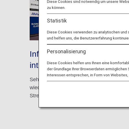
Diese Cookies sind notwendig um unsere Websit
zu können.
Statistik
Diese Cookies verwenden zu analytischen und 
und helfen uns, die Benutzererfahrung kontinuie
Personalisierung
Informationen zu
Diese Cookies helfen uns Ihnen eine komfortab
internationalen Strecken
der Grundlage Ihrer Browserdaten ermöglichen Sie
Interessen entsprechen, in Form von Websites, 
Sehen Sie sich unsere neuen,
wiederaufgenommenen und ausgesetzten
Strecken an.