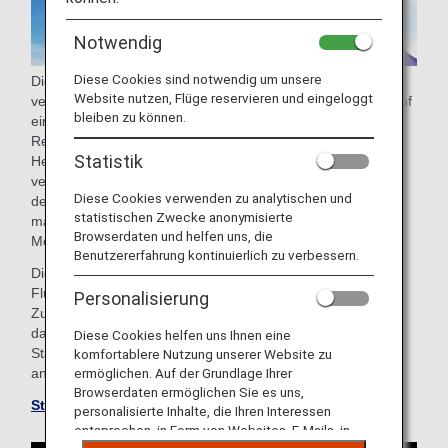
Notwendig
Diese Cookies sind notwendig um unsere
Die Star Alliance wurde 1997 als erste internationale Allianz
Website nutzen, Flüge reservieren und eingeloggt
verschiedener Fluggesellschaften gegründet und basiert auf
bleiben zu können.
einem Leistungsversprechen für Kunden: globale
Reichweite, weltweite Anerkennung und nahtloser Service.
Statistik
Heute wird die Star Alliance von der Vision einer mühelos
vernetzten Welt geleitet. Sie verbessert das Reiseerlebnis
Diese Cookies verwenden zu analytischen und
der Kunden und stärkt deren Bindung durch
statistischen Zwecke anonymisierte
maßgeschneiderte Lösungen, die die individuellen
Browserdaten und helfen uns, die
Möglichkeiten der Mitgliedsfluggesellschaften erweitern.
Benutzererfahrung kontinuierlich zu verbessern.
Die Star Alliance vereint 26 der weltweit führenden
Fluggesellschaften und bietet Reisenden einen nahtlosen
Personalisierung
Zugang zu über 1.150 Flughäfen in 190 Ländern – und
damit 90 % der Welt. Weitere Anschlussflüge werden vom
Diese Cookies helfen uns Ihnen eine
Star Alliance Connecting Partner Juneyao Airlines
komfortablere Nutzung unserer Website zu
angeboten.
ermöglichen. Auf der Grundlage Ihrer
Browserdaten ermöglichen Sie es uns,
Star Alliance-Website besuchen
personalisierte Inhalte, die Ihren Interessen
entsprechen, in Form von Websites, E-Mails, in