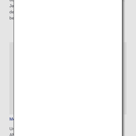
Je nach Gewichtsbeschränkungen und Reisezielen beträgt
der Preis 100 bis 200 USD. Nach der Flugbuchung online
beantragen.
Medizinische Versorgung an Bord
Um unseren Kunden ein sicheres Gefühl zu geben, bietet
ANA ein Unterstützungssystem für Passagiere, die an Bord