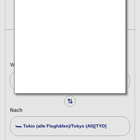
Reservierungen
Tickets
Hin- und
Einfacher Flug
Rückflug
Von
Frankfurt/Frankfurt[FRA]
Nach
Tokio (alle Flughäfen)/Tokyo (All)[TYO]
Nach mehreren Städten suchen