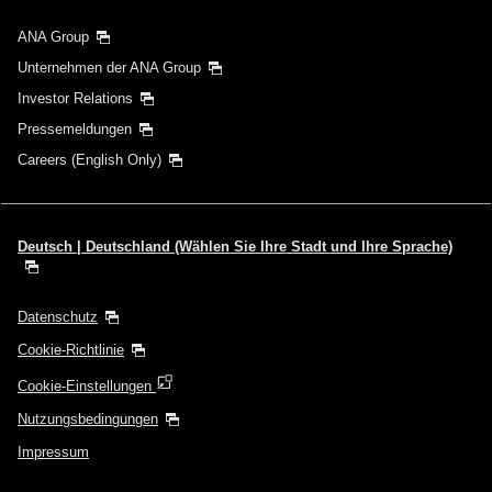
Wählen Sie das Datum aus
ANA Group
Unternehmen der ANA Group
Investor Relations
Keine angegebenen Zeiten
Pressemeldungen
Transitflughäfen und Uhrzeit für den Umstieg
Careers (English Only)
hinzufügen
Deutsch | Deutschland (Wählen Sie Ihre Stadt und Ihre Sprache)
1 Person
Datenschutz
Cookie-Richtlinie
Cookie-Einstellungen
Informationen zu Aktionscodes
Nutzungsbedingungen
+/- 3 Tage flexibel
Impressum
・Der angezeigte Tarif ist unter den von Ihnen gewählten