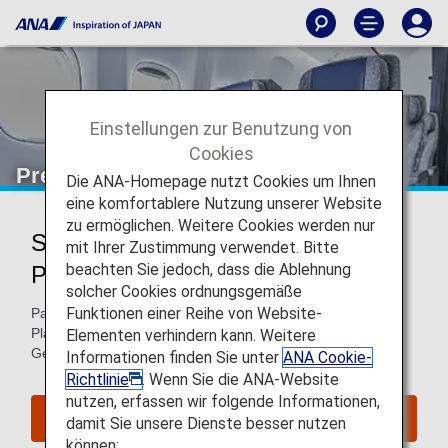
Einstellungen zur Benutzung von
Cookies
Premium Economy
Die ANA-Homepage nutzt Cookies um Ihnen
eine komfortablere Nutzung unserer Website
zu ermöglichen. Weitere Cookies werden nur
Services für Passagiere der
mit Ihrer Zustimmung verwendet. Bitte
beachten Sie jedoch, dass die Ablehnung
Premium Economy Class
solcher Cookies ordnungsgemäße
Funktionen einer Reihe von Website-
Passagiere der Premium Economy genießen zusätzlichen
Platz und Komfort in der Luft sowie Vorteile wie Priority-
Elementen verhindern kann. Weitere
Gepäck am Boden.
Informationen finden Sie unter
ANA Cookie-
Richtlinie
. Wenn Sie die ANA-Website
nutzen, erfassen wir folgende Informationen,
Einen Flug buchen
damit Sie unsere Dienste besser nutzen
können: