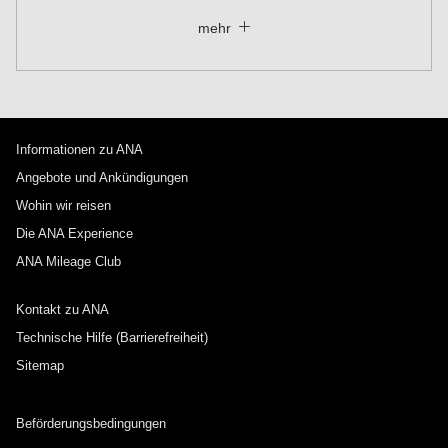
Schließen
Economy
mehr
Nach Hin- und Rückflug mit verschiedenen Serviceklassen
suchen
Tarifart nicht angegeben
Voraussetzungen für die Nutzung
Informationen zu ANA
Abflugdatum und Zeitfenster für die Hinreise
Angebote und Ankündigungen
Wählen Sie das Datum aus
Wohin wir reisen
Die ANA Experience
ANA Mileage Club
Keine angegebenen Zeiten
Kontakt zu ANA
Transitflughäfen und Uhrzeit für den Umstieg
hinzufügen
Technische Hilfe (Barrierefreiheit)
Sitemap
Abflugdatum und Zeitfenster für die
Beförderungsbedingungen
Rückreise