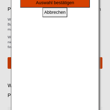
sozialen Medien und Werbung anzubieten.
Auswahl bestätigen
Premium Economy-Services am Flughafen
Abbrechen
Wir bemühen uns, alle Schritte vom Check-in bis zum
Boarding Gate so einfach und bequem wie möglich zu
machen.
Wenn Sie bereits online eingecheckt haben, müssen Sie
nicht zum Check-in-Schalter gehen. Weitere Informationen
finden Sie unter
Online Check-in
.
Alle Boarding-Verfahren ansehen
Weitere Vorteile für Passagiere der
Premium Economy