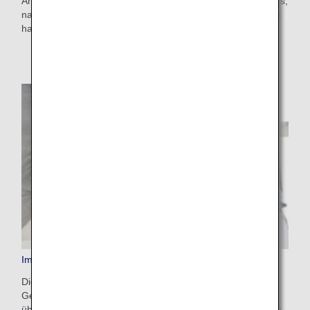
Anmeldung für den Service erfolgt vom Zahlungsfenster aus,
nachdem Sie Ihren gewünschten Flug und Tarif ausgewählt
haben.
Im Voraus bezahltes Zusatzgepäck
Dies ist ein bequemer Service, mit dem Sie zusätzliche
Gebühren für Gepäck, das die Freigepäckgrenze
überschreitet, vorab auf der ANA-Website bezahlen können.