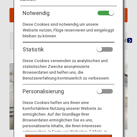
Notwendig
Meine geplanten Reisen ansehen
Diese Cookies sind notwendig um unsere
Website nutzen, Flüge reservieren und eingeloggt
bleiben zu können.
Am Flughafen
Lounges
Sitzplätze
Mahlzei
Statistik
Diese Cookies verwenden zu analytischen und
statistischen Zwecke anonymisierte
Browserdaten und helfen uns, die
Benutzererfahrung kontinuierlich zu verbessern.
Personalisierung
Diese Cookies helfen uns Ihnen eine
komfortablere Nutzung unserer Website zu
ermöglichen. Auf der Grundlage Ihrer
Browserdaten ermöglichen Sie es uns,
personalisierte Inhalte, die Ihren Interessen
entsprechen, in Form von Websites, E-Mails, in