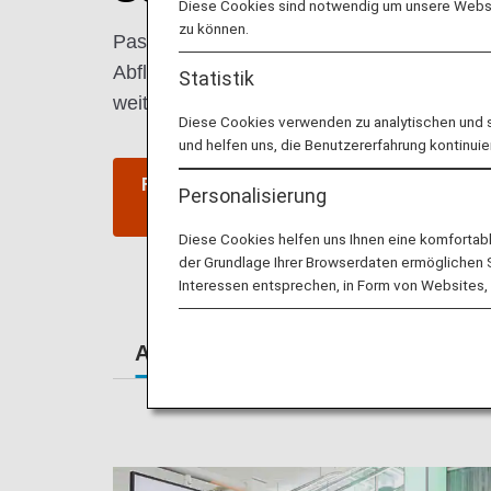
Diese Cookies sind notwendig um unsere Websit
zu können.
Passagiere der First Class erhalten bei F
Abflughafen an, der mit einem exklusiven u
Statistik
weiteren Weg entlassen.
Diese Cookies verwenden zu analytischen und 
und helfen uns, die Benutzererfahrung kontinuie
Flug der First Class buchen
M
Personalisierung
Diese Cookies helfen uns Ihnen eine komfortab
der Grundlage Ihrer Browserdaten ermöglichen Sie
Interessen entsprechen, in Form von Websites, 
Am Flughafen
Lounges
Sit