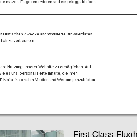
e nutzen, Flüge reservieren und eingeloggt bleiben
lügen mit ANA Weltklasse-Service. Das bedeutet bevorz
nd aufmerksamen Bordservice fortgesetzt wird, ehe wir 
statistischen Zwecke anonymisierte Browserdaten
rlich zu verbessern.
eine geplanten Reisen
ansehen
lere Nutzung unserer Website zu ermöglichen. Auf
 es uns, personalisierte Inhalte, die Ihren
E-Mails, in sozialen Medien und Werbung anzubieten.
zplätze
Mahlzeiten/Getränke
WLAN und U
First Class-Flug