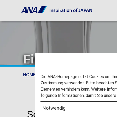
First Class
HOME
ANA Experience
Services für Passa
Die ANA-Homepage nutzt Cookies um Ihnen
Zustimmung verwendet. Bitte beachten Si
Elementen verhindern kann. Weitere Infor
folgende Informationen, damit Sie unsere
Notwendig
Services für Passagie