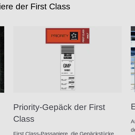
ere der First Class
E
Priority-Gepäck der First
Class
A
d
First Class-Passagiere, die Gepäckstücke