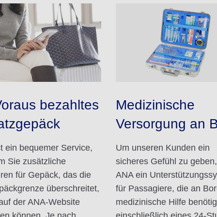
Voraus bezahltes
Medizinische
atzgepäck
Versorgung an 
st ein bequemer Service,
Um unseren Kunden ein
m Sie zusätzliche
sicheres Gefühl zu geben,
en für Gepäck, das die
ANA ein Unterstützungss
päckgrenze überschreitet,
für Passagiere, die an Bo
auf der ANA-Website
medizinische Hilfe benöti
en können. Je nach
einschließlich eines 24-S