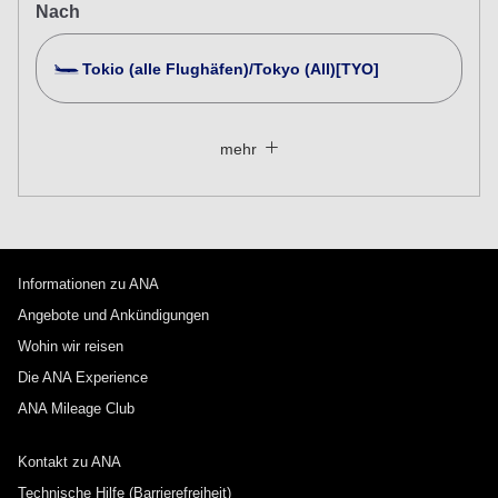
Nach
Tokio (alle Flughäfen)/Tokyo (All)[TYO]
Nach mehreren Städten suchen
Schließen
Economy
mehr
Nach Hin- und Rückflug mit verschiedenen Serviceklassen
suchen
Tarifart nicht angegeben
Voraussetzungen für die Nutzung
Informationen zu ANA
Abflugdatum und Zeitfenster für die Hinreise
Angebote und Ankündigungen
Wählen Sie das Datum aus
Wohin wir reisen
Die ANA Experience
ANA Mileage Club
Keine angegebenen Zeiten
Kontakt zu ANA
Transitflughäfen und Uhrzeit für den Umstieg
hinzufügen
Technische Hilfe (Barrierefreiheit)