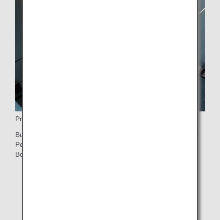
Priority Boarding
Business Class- und First Class-Passagiere genießen nach
Personen, die Betreuungsleistungen benötigen, Priority
Boarding.
* Weitere Informationen zur Boarding-Reihenfolge
finden Sie unter
Boarding-Reihenfolge
.