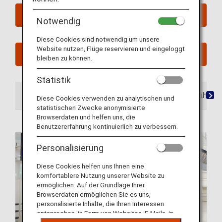
Flug in der Business Class buchen
Notwendig
Diese Cookies sind notwendig um unsere
Website nutzen, Flüge reservieren und eingeloggt
Meine geplanten Reisen ansehen
bleiben zu können.
Statistik
Am Flughafen
Lounges
Sitzplätze
Mahlzei
Diese Cookies verwenden zu analytischen und
statistischen Zwecke anonymisierte
Browserdaten und helfen uns, die
Benutzererfahrung kontinuierlich zu verbessern.
Personalisierung
Diese Cookies helfen uns Ihnen eine
komfortablere Nutzung unserer Website zu
ermöglichen. Auf der Grundlage Ihrer
Browserdaten ermöglichen Sie es uns,
personalisierte Inhalte, die Ihren Interessen
entsprechen, in Form von Websites, E-Mails, in