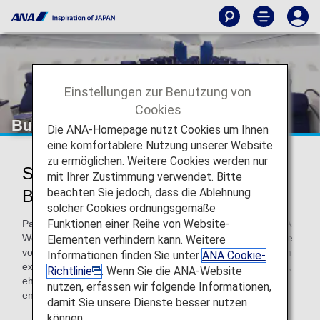
Einstellungen zur Benutzung von
Cookies
Business Class
Die ANA-Homepage nutzt Cookies um Ihnen
eine komfortablere Nutzung unserer Website
zu ermöglichen. Weitere Cookies werden nur
Services für Passagiere der
mit Ihrer Zustimmung verwendet. Bitte
beachten Sie jedoch, dass die Ablehnung
Business Class
solcher Cookies ordnungsgemäße
Funktionen einer Reihe von Website-
Passagiere der Business Class erhalten bei Flügen mit ANA
Weltklasse-Service. Das bedeutet einen gebobenen Service
Elementen verhindern kann. Weitere
vom Moment der Ankunft am Abflughafen an, der mit einem
Informationen finden Sie unter
ANA Cookie-
exklusiven und aufmerksamen Bordservice fortgesetzt wird,
Richtlinie
. Wenn Sie die ANA-Website
ehe wir Sie dann nach der Ankunft auf Ihren weiteren Weg
nutzen, erfassen wir folgende Informationen,
entlassen.
damit Sie unsere Dienste besser nutzen
können: