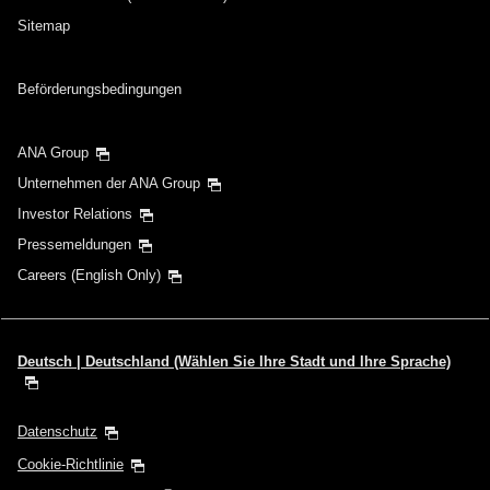
Sitemap
Abflugdatum und Zeitfenster für die
Beförderungsbedingungen
Rückreise
Wählen Sie das Datum aus
ANA Group
Unternehmen der ANA Group
Investor Relations
Keine angegebenen Zeiten
Pressemeldungen
Transitflughäfen und Uhrzeit für den Umstieg
Careers (English Only)
hinzufügen
Deutsch | Deutschland (Wählen Sie Ihre Stadt und Ihre Sprache)
1 Person
Datenschutz
Cookie-Richtlinie