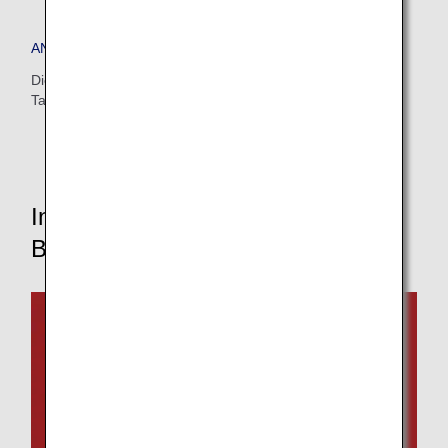
ANA Wi-Fi-Service
Dieser Service bietet Internetzugang auf Smartphones,
Tablets und Laptops.
Informationen zu Flugzeugen und
Bordservices