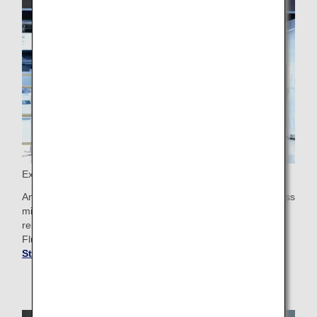
Express-Sicherheitskontrolle
An einigen Flughäfen können Passagiere der Business Class
mit Fast Track einchecken, was die Sicherheitskontrolle
reibungsloser gestaltet. Bitte informieren Sie sich im
Flughafenführer für Ihren Abflughafen.
Flughafen- und
Stadtinfos erhalten
.