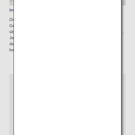
Im Voraus bezahltes Zusatzgepäck
Dies ist ein bequemer Service, mit dem Sie zusätzliche
Gebühren für Gepäck, das die Freigepäckgrenze
überschreitet, vorab auf der ANA-Website bezahlen können.
Je nach Gewichtsbeschränkungen und Reisezielen beträgt
der Preis 100 bis 200 USD. Nach der Flugbuchung online
beantragen.