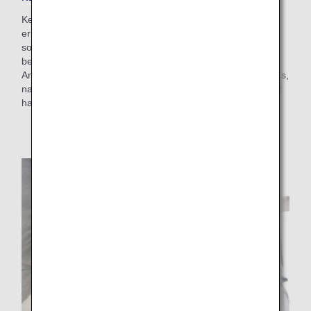
Keep My Fare ist ein praktischer Service, der es Kunden
ermöglicht, eine Reservierung und Tarifdetails zu halten,
sollten Sie mehr Zeit zur Entscheidung vor dem Ticketkauf
benötigen (bis zu 72 Stunden vor Ticketausstellung). Die
Anmeldung für den Service erfolgt vom Zahlungsfenster aus,
nachdem Sie Ihren gewünschten Flug und Tarif ausgewählt
haben.