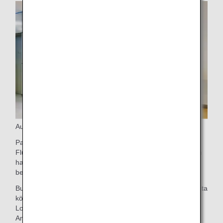
Ausstieg
Passagiere der Business Class dürfen zuerst aus dem
Flugzeug aussteigen. Wenn Sie Gepäckstücke aufgegeben
haben, begeben Sie sich zur Gepäckausgabe, wo Ihre
bevorzugten Gepäckstücke sofort eintreffen sollten.
Business Class-Passagiere mit Ausstieg am Flughafen Narita
können sich außerdem in der ANA Arrival
Lounge entspannen, bevor sie einen innerjapanischen
Anschlussflug nutzen oder den Flughafen verlassen.