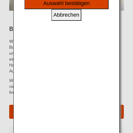
sozialen Medien und Werbung anzubieten.
Auswahl bestätigen
Abbrechen
Business Class-Flughafen-Services
Wir bemühen uns, alle Schritte vom Check-in bis zum
Boarding Gate so einfach und bequem wie möglich für
unsere Passagiere der Business Class zu machen,
einschließlich Express-Check-in an einigen Flughäfen.
Halten Sie einfach nach dem Business Class-Schild
Ausschau.
Wenn Sie bereits online eingecheckt haben, müssen Sie
nicht zum Check-in-Schalter gehen. Weitere Informationen
finden Sie unter
Online Check-in
.
Alle Boarding-Verfahren ansehen