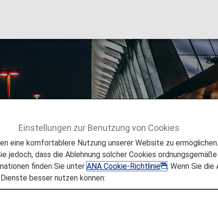
onal Airport (Haneda
Einstellungen zur Benutzung von Cookies
 zum Flughafen und zur Stadt
Tokyo International Airport (
 eine komfortablere Nutzung unserer Website zu ermöglichen. 
e jedoch, dass die Ablehnung solcher Cookies ordnungsgemäße 
mationen finden Sie unter
ANA Cookie-Richtlinie
. Wenn Sie die
 Dienste besser nutzen können:
irport (Haneda)
n, die Sie benötigen, um sich im Tokyo International Airp