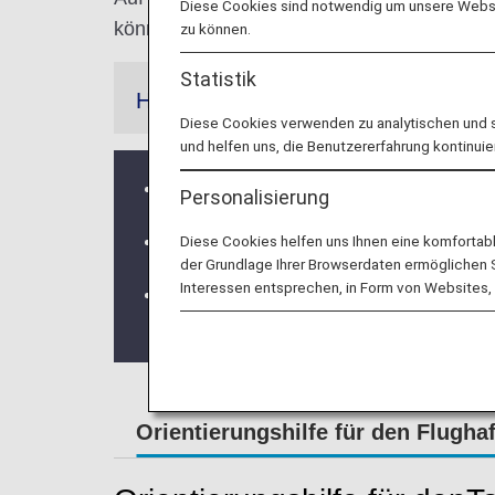
Diese Cookies sind notwendig um unsere Websit
können.
zu können.
Statistik
Hinweis
Diese Cookies verwenden zu analytischen und 
und helfen uns, die Benutzererfahrung kontinuie
Passagiere auf internationalen Fl
Personalisierung
Wenn Sie nach Japan reisen oder zur
Diese Cookies helfen uns Ihnen eine komfortab
der Grundlage Ihrer Browserdaten ermöglichen Sie
Interessen entsprechen, in Form von Websites, 
Passagiere, die die Quarantäne für T
von ihrem anschließenden Abflugterm
Orientierungshilfe für den Flugha