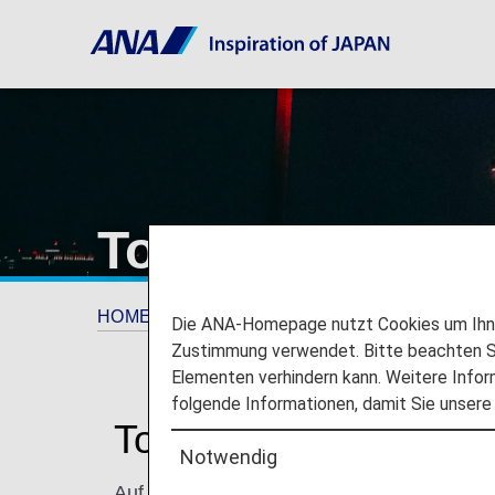
Tokyo Internati
HOME
Reiseinformationen
Informationen
Die ANA-Homepage nutzt Cookies um Ihnen
Zustimmung verwendet. Bitte beachten Si
Elementen verhindern kann. Weitere Infor
folgende Informationen, damit Sie unsere
Tokyo International A
Notwendig
Auf dieser Seite finden Sie die Informatione