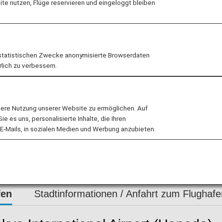
e nutzen, Flüge reservieren und eingeloggt bleiben
statistischen Zwecke anonymisierte Browserdaten
rlich zu verbessern.
ügen, die am Flughafen Tokio-Haneda starten und a
ückkehren, nutzen Sie bitte
Visit Japan Web
(ein Online
lere Nutzung unserer Website zu ermöglichen. Auf
 es uns, personalisierte Inhalte, die Ihren
E-Mails, in sozialen Medien und Werbung anzubieten.
iere und/oder Pflanzen durchlaufen müssen, begeben sich
inal.
fen
Stadtinformationen / Anfahrt zum Flughafe