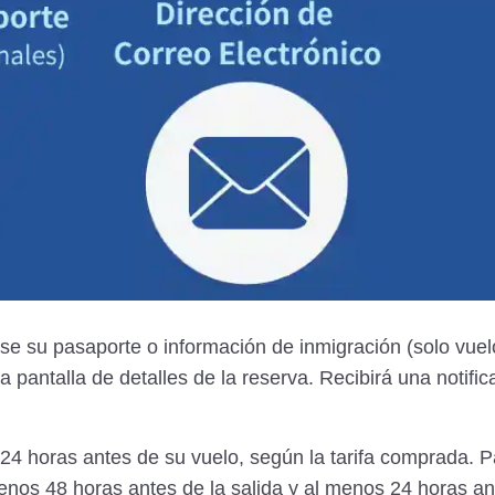
ese su pasaporte o información de inmigración (solo vuel
la pantalla de detalles de la reserva. Recibirá una notifi
 24 horas antes de su vuelo, según la tarifa comprada. Pa
enos 48 horas antes de la salida y al menos 24 horas an