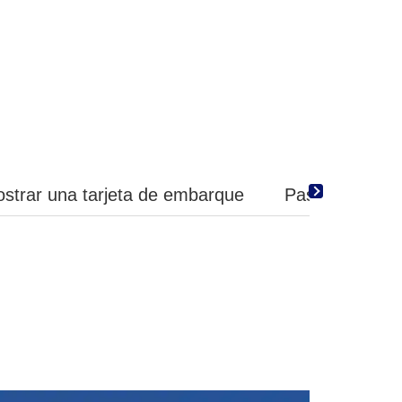
strar una tarjeta de embarque
Paso 4 Proced