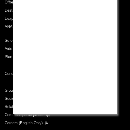
Offres et annonces
Destinations desservies
L'expérience ANA
ANA Mileage Club
Se connecter à ANA
Aide technique (Accessibilité)
Plan du site
Conditions de transport
Groupe ANA
Sociétés du groupe
Relations avec les investisseurs
Communiqué de presse
Careers (English Only)