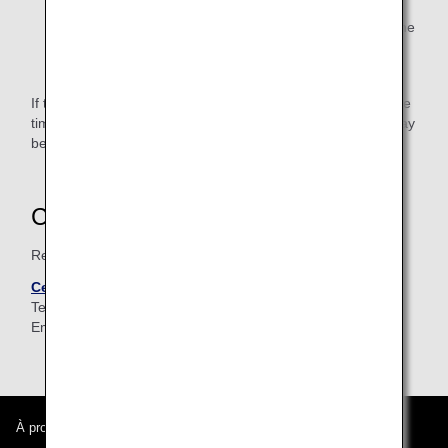
* In case that 2 or more members stay together in same
room, mileage accrual will only be credited to one
member who name is indicated on the receipt.
If the ANA Mileage Club number (10 digits) is not valid at the
time of application, miles may not be accrued or accrual may
be delayed.
Contacts
Reservations / Inquires
Centre Point Sukhumvit Thong-Lo
Tel :
+66 2 365 8300
(Thai / English)
Email :
thonglo@centrepoint.com
(Thai / English)
À propos d'ANA