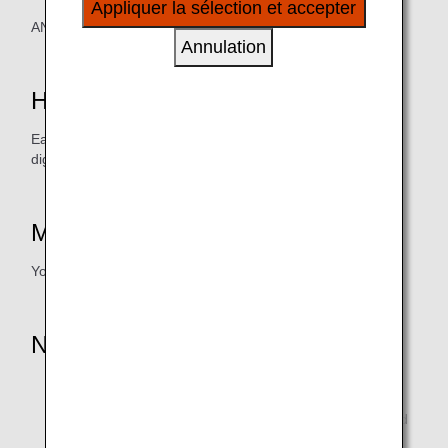
Appliquer la sélection et accepter
à vos intérêts personnels à travers nos sites
ANA Mileage Club member
internet, e-mail, réseaux sociaux et publicités.
Annulation
How to Earn Miles
Earn miles by presenting your ANA Mileage Club card or
digital card (AMC app)
Mile Credit Schedule
Your miles will be credited within two or three months
Notice
* Applied for Daily room rate charge only.
* Reservation and payment should be done to serviced
apartments / hotel directly.