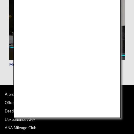
Membres Premium AMC
À propos d'ANA
Offres et annonces
Destinations desservies
L'expérience ANA
ANA Mileage Club