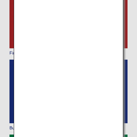
Date et créneau horaire de départ du voyage
retour
Sélectionnez la date
Aucun temps spécifié
First Class
Ajouter des points de correspondance et des temps de
correspondance
1 personne
Business Class
À propos des codes promotionnels