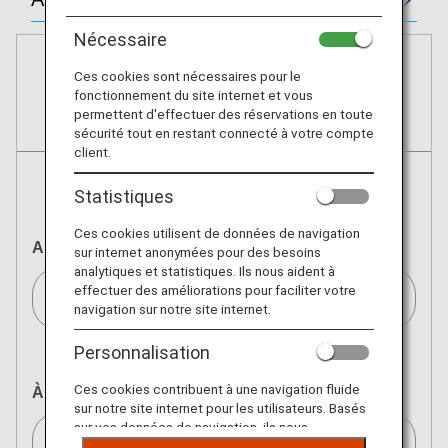
Nécessaire
Ces cookies sont nécessaires pour le
Réservations
fonctionnement du site internet et vous
permettent d'effectuer des réservations en toute
Billets
sécurité tout en restant connecté à votre compte
client.
Statistiques
Aller retour
Aller simple
Ces cookies utilisent de données de navigation
Au départ de
sur internet anonymées pour des besoins
analytiques et statistiques. Ils nous aident à
effectuer des améliorations pour faciliter votre
Paris(CDG)/Paris (CDG)[CDG]
navigation sur notre site internet.
Personnalisation
Ces cookies contribuent à une navigation fluide
À destination de
sur notre site internet pour les utilisateurs. Basés
sur vos données de navigation, ils nous
Tokyo(tous les aéroports)/Tokyo (All)[TYO]
permettent de fournir du contenu qui correspond