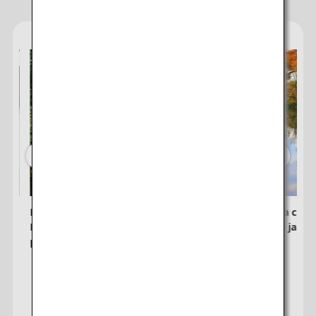
pour le moment sont indiquées par un astérisque (*). Vérifiez les
informations les plus récentes sur l'écran de disponibilité des sièges.
・Le tarif, la
surtaxe carburant
, la
surtaxe assurance
, ainsi que les
autres taxes/frais/charges applicables sont inclus dans le prix
indiqué. Le montant sera recalculé au moment de l'émission du billet
et est susceptible d'être modifié.
・Les offres spéciales sur les tarifs entre plusieurs aéroports
peuvent parfois être affichées pour les villes qui comptent plusieurs
aéroports.
Rechercher
Le pèlerinage Shikoku Ohenro :
Explorez la cultu
Revivifiez votre âme sur le chemin de
les jardins jap
pèlerinage