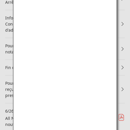
Arrêt du partenariat avec Asiana Airlines (OZ)
Information concernant les modifications apportées aux
Conditions générales ANA Mileage Club et aux Règles
d'adhésion ANA Super Flyers
Pour la 13e année consécutive, ANA obtient la meilleure
notation avec 5 étoiles !
Fin du système des Points de surclassement
Pour la deuxième année consécutive, le Groupe ANA a
reçu le prix « WORLD CLASS », la distinction la plus
prestigieuse de l'organisation APEX !
6/26
Zone
All Nippon Airways hisse sa Classe Affaires vers de
nouveau sommets avec « THE Room FX »