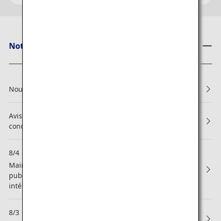
Notes d'ANA
Nouvelles conditions de réservation et d'embarquement
Avis concernant les modifications apportées aux
conditions générales ANA Mileage Club
8/4
NEW
Maintenance programmée accompagnée de la
publication du programme des vols d'hiver 2026 (vols
intérieurs au Japon)
8/3
NEW