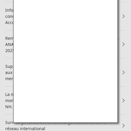
Informations sur les modifications apportées aux
conditions générales du service ANA Mileage Club Family
Account
Remaniement partiel des services réservés aux adhérents
ANA Mileage Club (Dernière mise à jour : 3 septembre
2025)
Suppression des agendas, calendriers et carnets offerts
aux membres des services Diamond et Platinum et aux
membres Super Flyers
La nouvelle vidéo à bord sur la sécurité a déjà été
montrée sur les appareils "Pikachu Jet NH" et "Eevee Jet
NH.
Surcharge carburant et surcharge assurance sur le
réseau international