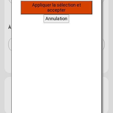
sur vos données de navigation, ils nous
Appliquer la sélection et
permettent de fournir du contenu qui correspond
accepter
à vos intérêts personnels à travers nos sites
internet, e-mail, réseaux sociaux et publicités.
Annulation
À destination de
Tokyo(tous les aéroports)/Tokyo (All)[TYO]
Rechercher plusieurs villes
Fermer
Economy
Ouverture
Rechercher un aller-retour en différentes classes
Type de tarif non spécifié
Conditions d'utilisation
Date et créneau horaire de départ du
Guide
Informations
bagages
voyage aller