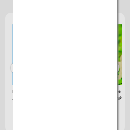
Services d'ANA
Lettre d'information ANA
ANA Future Pro
ort
Adhérer ici
ANA et le DÉVE