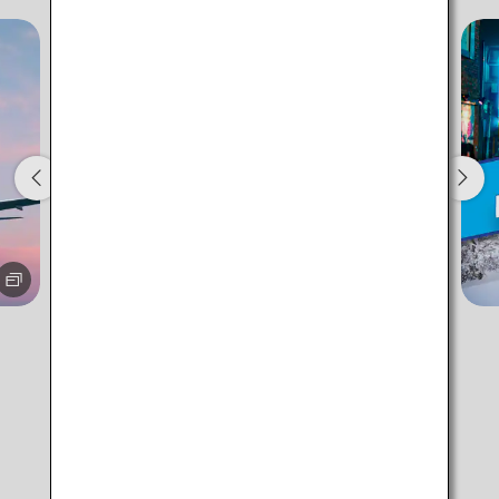
Aucun temps spécifié
Ajouter des points de correspondance et des
temps de correspondance
1 personne
À propos des codes promotionnels
Meilleur tarif à +/- 3 jours
・Le tarif affiché est la meilleure offre disponible, compte tenu des
conditions que vous avez sélectionnées.
・Le prix indiqué et la disponibilité des sièges peuvent ne pas être à
jour. Utilisez le bouton [Rechercher] pour actualiser la disponibilité
Conseils pour profiter de votre
des sièges.
destination
・Les villes/dates pour lesquelles le prix ne peut pas être confirmé