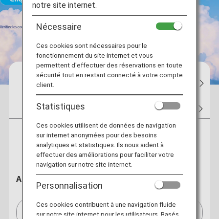
notre site internet.
Nécessaire
Ces cookies sont nécessaires pour le
fonctionnement du site internet et vous
permettent d'effectuer des réservations en toute
sécurité tout en restant connecté à votre compte
Réservations
Statut des vols
Mes 
client.
Statistiques
Billets
Billet prime
Hôtel
Location de voit
Ces cookies utilisent de données de navigation
sur internet anonymées pour des besoins
Aller retour
Aller simple
analytiques et statistiques. Ils nous aident à
effectuer des améliorations pour faciliter votre
navigation sur notre site internet.
Au départ de
Personnalisation
Ces cookies contribuent à une navigation fluide
Paris(CDG)/Paris (CDG)[CDG]
sur notre site internet pour les utilisateurs. Basés