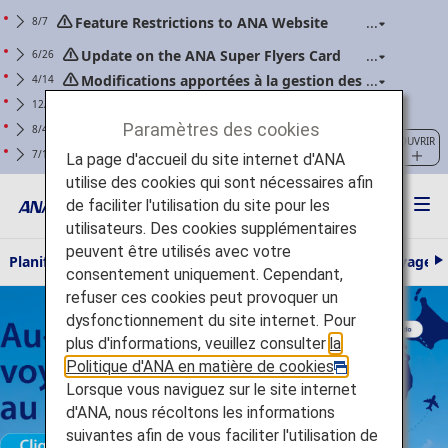
Feature Restrictions to ANA Website
8/7
Renewal
Update on the ANA Super Flyers Card
6/26
Program Revisions
Modifications apportées à la gestion des
4/14
batteries externes (applicables aux vols à partir du
Avertissement concernant les
12/25
24 avril 2026 incl.)
tentatives d'hameconnage impliquant des
Paramètres des cookies
Pour les adhérents ANA Mileage Club.
8/4
OUVRIR
communications pretendant provenir d'ANA
Veuillez modifier régulièrement votre mot de
Clarification des consignes : demande
7/1
La page d'accueil du site internet d'ANA
passe sur notre site.
concernant les bagages cabine et les effets
utilise des cookies qui sont nécessaires afin
personnels (applicable aux vols à partir du
de faciliter l'utilisation du site pour les
1er juillet 2026)
utilisateurs. Des cookies supplémentaires
peuvent être utilisés avec votre
Planifier et réserver
Informations concernant votre voyage
S
consentement uniquement. Cependant,
u
Au-delà de Tokyo : voyagez gratuitement au Japon Verifiez les
refuser ces cookies peut provoquer un
i
v
conditions de vente Cliquez ici
dysfonctionnement du site internet. Pour
a
plus d'informations, veuillez consulter
la
n
t
Politique d'ANA en matière de cookies
.
Lorsque vous naviguez sur le site internet
d'ANA, nous récoltons les informations
suivantes afin de vous faciliter l'utilisation de