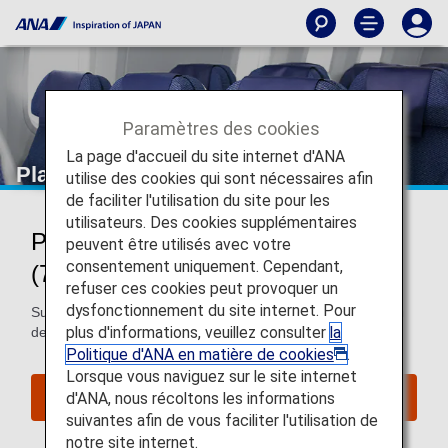
Paramètres des cookies
La page d'accueil du site internet d'ANA
Plan de cabine du Boeing 787-9
utilise des cookies qui sont nécessaires afin
de faciliter l'utilisation du site pour les
utilisateurs. Des cookies supplémentaires
Plan de cabine du Boeing 787-9
peuvent être utilisés avec votre
consentement uniquement. Cependant,
(789)
refuser ces cookies peut provoquer un
dysfonctionnement du site internet. Pour
Sur cette page, vous trouverez des informations sur le plan
plus d'informations, veuillez consulter
la
de cabine du Boeing 787-9 (789).
Politique d'ANA en matière de cookies
.
Lorsque vous naviguez sur le site internet
d'ANA, nous récoltons les informations
Réserver des sièges
suivantes afin de vous faciliter l'utilisation de
notre site internet.