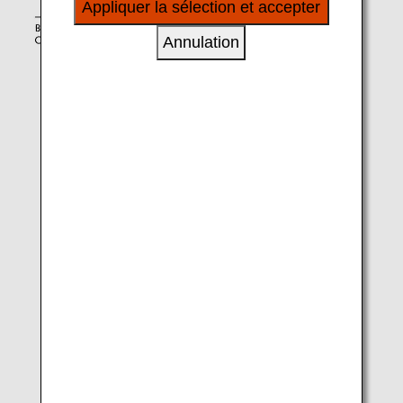
Appliquer la sélection et accepter
à vos intérêts personnels à travers nos sites
internet, e-mail, réseaux sociaux et publicités.
Annulation