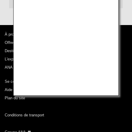
À propos d'ANA
Offres et annonces
Destinations desservies
L'expérience ANA
ANA Mileage Club
Se connecter à ANA
Aide technique (Accessibilité)
Plan du site
Conditions de transport