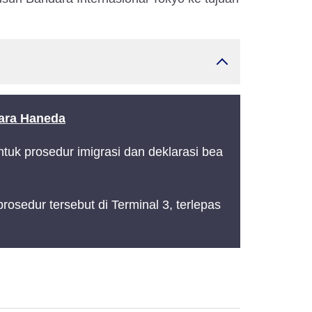
dara Haneda
ntuk prosedur imigrasi dan deklarasi bea
edur tersebut di Terminal 3, terlepas