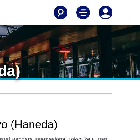
da)
yo (Haneda)
ri Bandara Internasional Tokyo ke tujuan