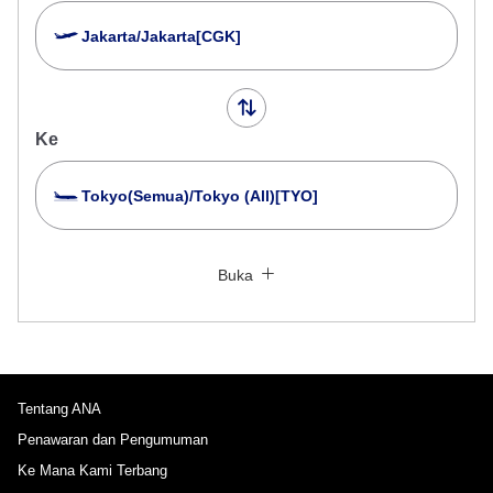
Jakarta/Jakarta[CGK]
Ke
Tokyo(Semua)/Tokyo (All)[TYO]
Cari Beberapa Kota
Tutup
Economy
Buka
Cari perjalanan pulang pergi dengan kelas lain
Tipe tarif tidak ditentukan
Ketentuan Penggunaan
Tentang ANA
Waktu Keberangkatan dan Slot Waktu untuk
Perjalanan Keluar
Penawaran dan Pengumuman
Ke Mana Kami Terbang
Pilih tanggal