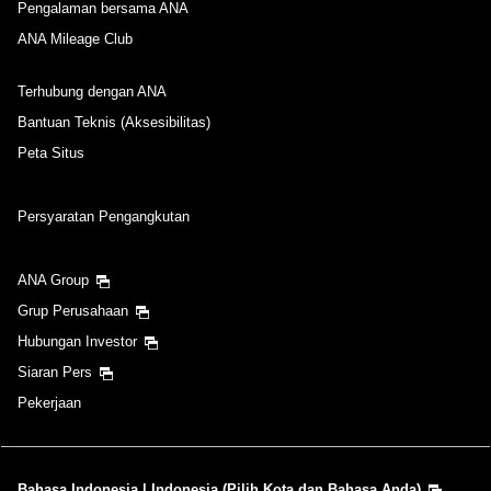
Pengalaman bersama ANA
ANA Mileage Club
Waktu tidak ditentukan
Terhubung dengan ANA
Tambahkan titik transfer dan waktu koneksi
Bantuan Teknis (Aksesibilitas)
Peta Situs
Waktu Keberangkatan dan Slot Waktu untuk
Persyaratan Pengangkutan
Perjalanan Masuk
ANA Group
Pilih tanggal
Grup Perusahaan
Hubungan Investor
Waktu tidak ditentukan
Siaran Pers
Tambahkan titik transfer dan waktu koneksi
Pekerjaan
1 per orang
Bahasa Indonesia | Indonesia (Pilih Kota dan Bahasa Anda)