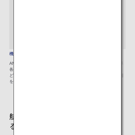
機内の医療支援
ANAでは、お客様に安心してご搭乗いただけるように、世界
各国の医療関係者と24時間連絡のとれる体制を整備するな
ど、機内で医療行為を必要とするお客さまへのサポート体制
を整えています。
航空機および機内サービスに関す
る情報