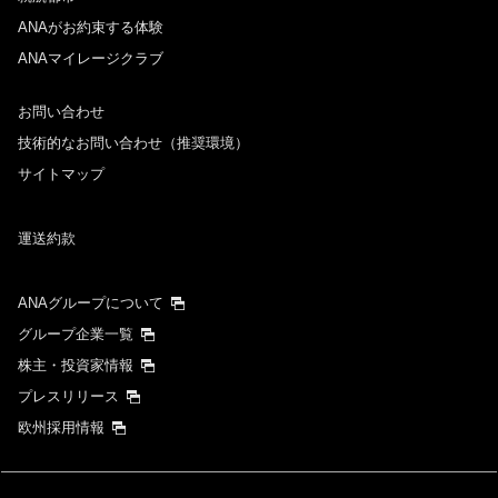
ANAがお約束する体験
ANAマイレージクラブ
時間帯指定なし
お問い合わせ
経由地および乗り継ぎ所要時間を追加する
技術的なお問い合わせ（推奨環境）
サイトマップ
復路出発日および時間帯
運送約款
日付を選択
ANAグループについて
時間帯指定なし
グループ企業一覧
株主・投資家情報
経由地および乗り継ぎ所要時間を追加する
プレスリリース
欧州採用情報
1人