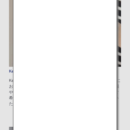
Keep My Fare
Keep My Fareは、お客様が航空券のご購入を決定するまでに
お時間がかかる場合（発券の72時間前まで）に、ご予約情報
や運賃情報を確保することのできる便利なサービスです。ご
希望のフライトと運賃を選択後、決済画面からお申し込みい
ただけます。