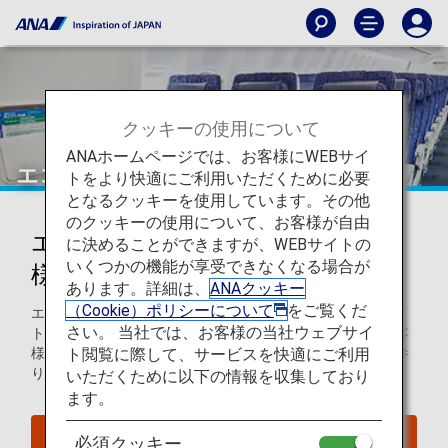
クッキーの使用について
ANAホームページでは、お客様にWEBサイ
エコノミークラス
トをより快適にご利用いただくために必要
となるクッキーを使用しています。その他
のクッキーの使用について、お客様が自由
エコノミークラスをご利用のお客
に決めることができますが、WEBサイトの
いくつかの機能が享受できなくなる場合が
様へのサービス
あります。詳細は、
ANAクッキー
（Cookie）ポリシーについて
をご覧くだ
エコノミークラスをご利用のお客様は、ANAの快適なフライ
さい。 当社では、お客様の当社ウェブサイ
トと充実したサービスをお楽しみください。私どもは、お客
ト閲覧に際して、サービスを快適にご利用
様にはより快適な空の旅をお楽しみいただけるよう努めて参
ります。
いただくために以下の情報を収集しており
ます。
空席照会
必須クッキー