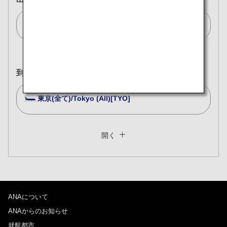
ウィーン/Vienna[VIE]
到着地
東京(全て)/Tokyo (All)[TYO]
複数都市で検索
閉じる
エコノミークラス
開く
往復で異なるクラスで検索
運賃タイプ指定なし
ご利用条件
ANAについて
往路出発日および時間帯
ANAからのお知らせ
日付を選択
就航都市