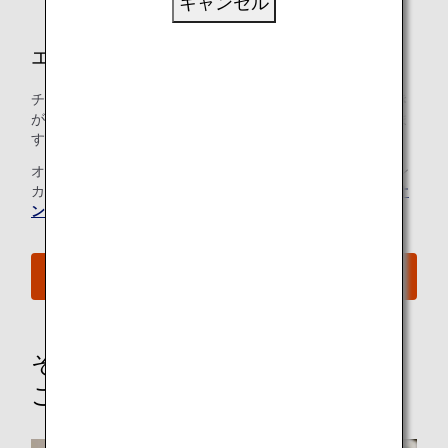
キャンセル
エコノミークラスの空港サービス
チェックインから搭乗ゲートに至るまでのあらゆるお手続き
が、できるだけ簡単で快適なものとなるよう心がけておりま
す。
オンラインチェックインをご利用のお客様は、チェックイン
カウンターへのお立ち寄りは不要です。詳細については、
オ
ンラインチェックイン
をご覧ください。
ご搭乗手続きの流れを確認する
その他のオプショナルサービスの
ご案内