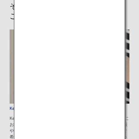
その他のオプショナルサービスの
ご案内
Keep My Fare
Keep My Fareは、お客様が航空券のご購入を決定するまでに
お時間がかかる場合（発券の72時間前まで）に、ご予約情報
や運賃情報を確保することのできる便利なサービスです。ご
希望のフライトと運賃を選択後、決済画面からお申し込みい