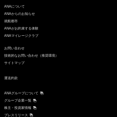
ANAについて
往路出発日および時間帯
ANAからのお知らせ
日付を選択
就航都市
ANAがお約束する体験
ANAマイレージクラブ
時間帯指定なし
お問い合わせ
経由地および乗り継ぎ所要時間を追加する
技術的なお問い合わせ（推奨環境）
サイトマップ
復路出発日および時間帯
運送約款
日付を選択
ANAグループについて
時間帯指定なし
グループ企業一覧
株主・投資家情報
経由地および乗り継ぎ所要時間を追加する
プレスリリース