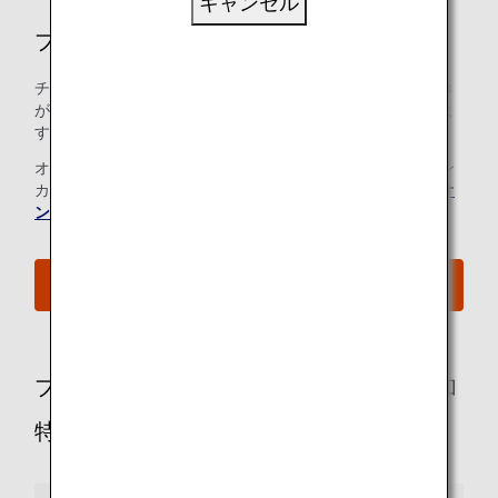
キャンセル
プレミアムエコノミー空港サービス
チェックインから搭乗ゲートに至るまでのあらゆるお手続き
が、できるだけ簡単で快適なものとなるよう心がけておりま
す。
オンラインチェックインをご利用のお客様は、チェックイン
カウンターへのお立ち寄りは不要です。詳細については、
オ
ンラインチェックイン
をご覧ください。
ご搭乗手続きの流れを確認する
プレミアムエコノミーのお客様向けの追加
特典