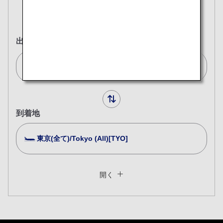
往復
片道
出発地
ウィーン/Vienna[VIE]
到着地
東京(全て)/Tokyo (All)[TYO]
複数都市で検索
閉じる
エコノミークラス
開く
往復で異なるクラスで検索
運賃タイプ指定なし
ご利用条件