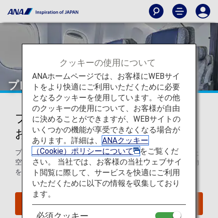
クッキーの使用について
ANAホームページでは、お客様にWEBサイ
プレミアムエコノミー
トをより快適にご利用いただくために必要
となるクッキーを使用しています。その他
のクッキーの使用について、お客様が自由
プレミアムエコノミーをご利用の
に決めることができますが、WEBサイトの
いくつかの機能が享受できなくなる場合が
お客様へのサービス
あります。詳細は、
ANAクッキー
（Cookie）ポリシーについて
をご覧くだ
プレミアムエコノミーのお客様は、機内ではゆったりとした
さい。 当社では、お客様の当社ウェブサイ
空間で快適にお過ごしいただき、地上では優先的にお手荷物
ト閲覧に際して、サービスを快適にご利用
をお預かりするなどの特典をご利用いただけます。
いただくために以下の情報を収集しており
ます。
空席照会
必須クッキー