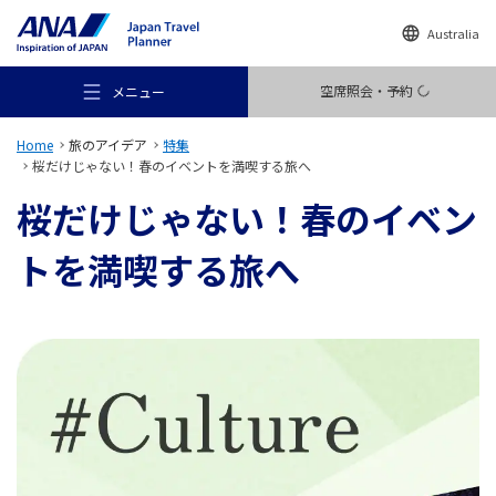
Australia
空席照会・予約
メニュー
Home
旅のアイデア
特集
桜だけじゃない！春のイベントを満喫する旅へ
桜だけじゃない！春のイベン
トを満喫する旅へ
おすすめの旅
旅のアイデア
行き先