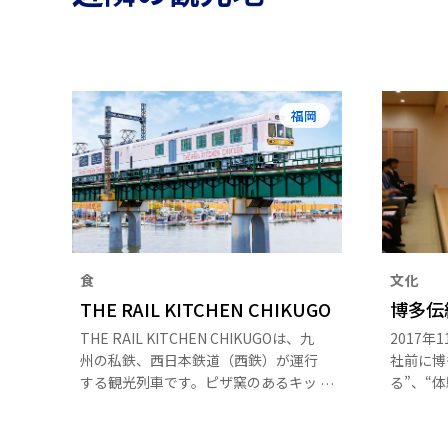
福岡
食
文化
THE RAIL KITCHEN CHIKUGO
博多伝
THE RAIL KITCHEN CHIKUGOは、九
2017
州の私鉄、西日本鉄道（西鉄）が運行
社前に博
する観光列車です。ピザ窯のあるキッ
る”、“
チンと52席分のダイニングテーブルが
トとなる
用意された3両編成の列車で、食事を
この施設