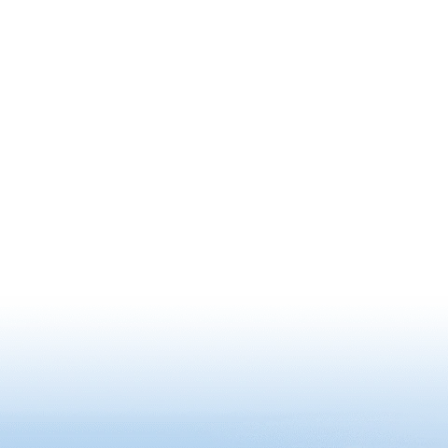
しながら、西鉄福岡駅と大牟田駅間の
場」も兼
田園風景を楽しめます。キッチンクロ
の公開は
スをイメージした赤いチェックの外装
に、筑後の文化満載の車内インテリ
ア。筑後を五感で感じる2時間半の旅
です。