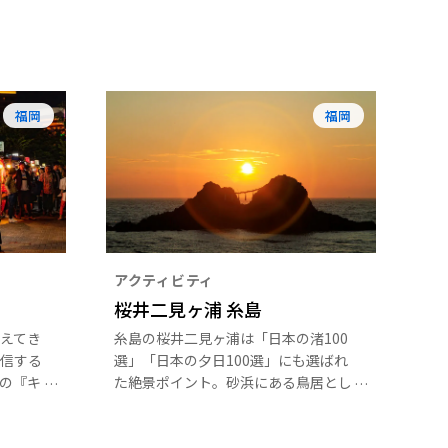
福岡
福岡
アクティビティ
桜井二見ヶ浦 糸島
えてき
糸島の桜井二見ヶ浦は「日本の渚100
信する
選」「日本の夕日100選」にも選ばれ
の『キ
た絶景ポイント。砂浜にある鳥居とし
並び、
め縄で結ばれ夫婦のように並んでいる
てきた
2つの巨岩（夫婦岩）を見ることがで