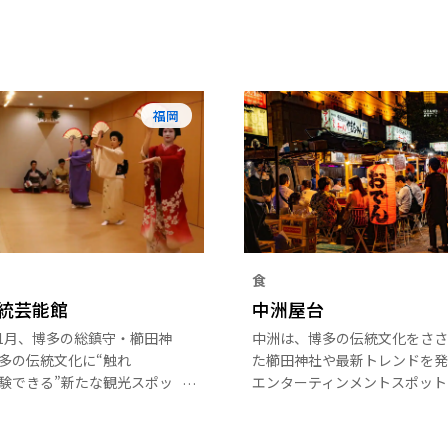
福岡
食
統芸能館
中洲屋台
年11月、博多の総鎮守・櫛田神
中洲は、博多の伝統文化をささ
多の伝統文化に“触れ
た櫛田神社や最新トレンドを発
体験できる”新たな観光スポッ
エンターティンメントスポット
「博多伝統芸能館」が誕生。
ャナルシティ博多』などが立ち
は、「博多券番事務所・稽古
文化と情報の発信地として栄え