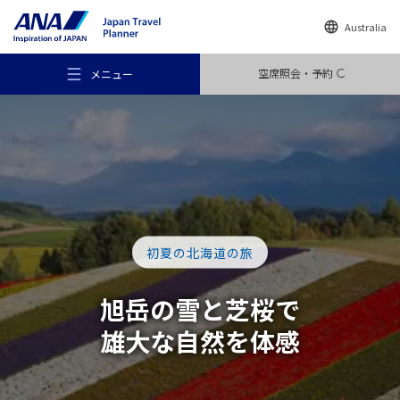
Australia
空席照会・予約
メニュー
おすすめの旅
初夏の北海道の旅
旅のアイデア
旭岳の雪と芝桜で
雄大な自然を体感
行き先