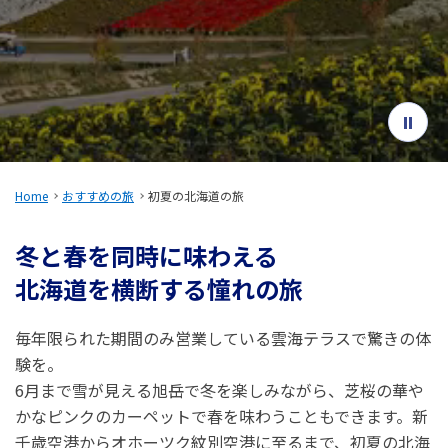
旅のお役立ち情報
ANA サービス
閉じる
Home
おすすめの旅
初夏の北海道の旅
冬と春を同時に味わえる
北海道を横断する憧れの旅
毎年限られた期間のみ営業している雲海テラスで驚きの体
験を。
6月まで雪が見える旭岳で冬を楽しみながら、芝桜の華や
かなピンクのカーペットで春を味わうこともできます。新
千歳空港からオホーツク紋別空港に至るまで、初夏の北海