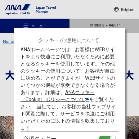
Belgium
空席照会・予約
メニュー
クッキーの使用について
Home
東北エリア
大曲の花火「全国花火競技大会」
ANAホームページでは、お客様にWEBサイ
トをより快適にご利用いただくために必要
アクティビティ
秋田
となるクッキーを使用しています。その他
大曲の花火「全国花火競技大
のクッキーの使用について、お客様が自由
おすすめの旅
に決めることができますが、WEBサイトの
会」
いくつかの機能が享受できなくなる場合が
あります。詳細は、
ANAクッキー
旅のアイデア
（Cookie）ポリシーについて
をご覧くだ
さい。 当社では、お客様の当社ウェブサイ
ト閲覧に際して、サービスを快適にご利用
行き先
いただくために以下の情報を収集しており
ます。
必須クッキー