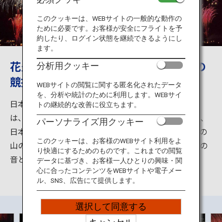
旅のお役立ち情報
このクッキーは、WEBサイトの一般的な動作の
ために必要です。お客様が安全にフライトを予
ANA サービス
約したり、ログイン状態を継続できるようにし
ます。
花火師たちが技を競い合う日本最高峰の
分析用クッキー
競技大会
閉じる
WEBサイトの閲覧に関する匿名化されたデータ
を、分析や統計のために利用します。WEBサイ
日本の伝統と技術の高さを誇る「全国花火競技大会」
トの継続的な改善に役立ちます。
は、全国から選抜された一流の花火師たちが技を競う、
パーソナライズ用クッキー
日本で最も権威のある競技大会です。目前の川と背景の
このクッキーは、お客様のWEBサイト利用をよ
山のある花火鑑賞には絶好のロケーションで、大迫力の
り快適にするためのものです。これまでの閲覧
音と光が味わえます。
データに基づき、お客様一人ひとりの興味・関
心に合ったコンテンツをWEBサイトや電子メー
ル、SNS、広告にて提供します。
選択して同意する