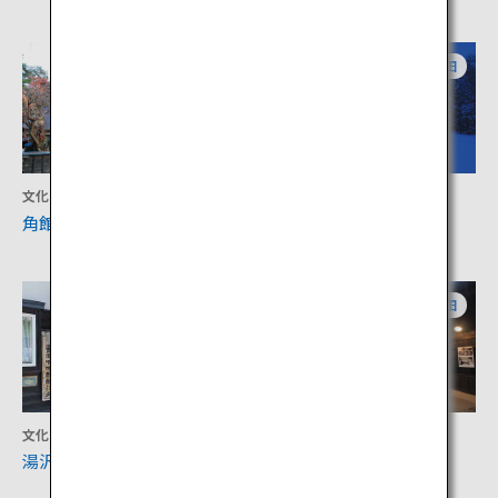
秋田
秋田
文化
文化
角館の武家屋敷
横手のかまくら
秋田
秋田
文化
文化
湯沢市岩崎地区
増田の内蔵群