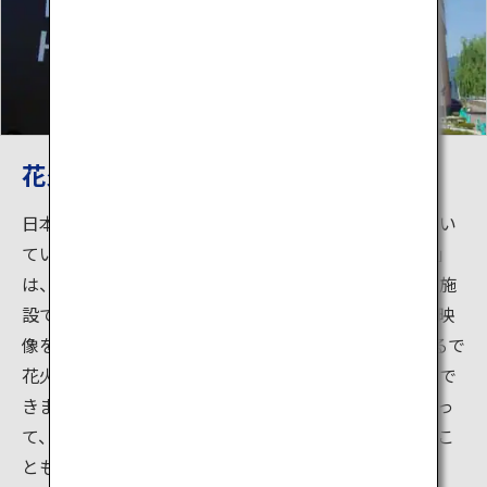
花火伝統文化継承資料館 はなび・アム
日本の花火は世界では類のない見事な文化として花開い
ています。「花火伝統文化継承資料館 はなび・アム」
は、日本の花火の歴史を学び、体験することができる施
設です。施設内の「はなびシアター」では、高精細な映
像を4面（前方、左右、上部）スクリーンで映写。まるで
花火に包まれるような迫力ある映像体験をすることがで
きます。「はなび創作工房」では、花火玉の模型を使っ
て、自分でデザインした花火をスクリーンに映しだすこ
とも。