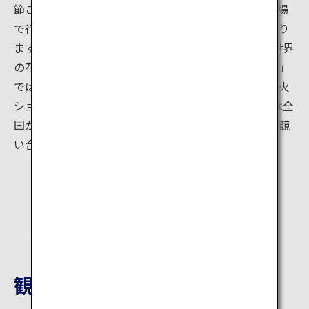
節ごとに大きな花火大会が開催されています。同じ会場
で行われる花火大会ですが、それぞれにテーマが異なり
ます。5月上旬に行われる「春の章」のテーマは、「世界
の花火と日本の花火」。10月上旬に行われる「秋の章」
では、花火と音楽のコラボレーションによる劇場型花火
ショーが楽しめます。3月下旬に行われる「冬の章」は全
国から選抜された若手花火師たちが技術性や創造性を競
い合う大会です。
観光地詳細