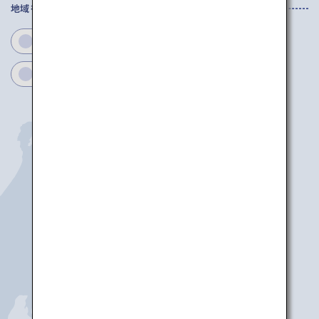
地域を選択してください
茨城
栃木
群馬
千葉
東京
埼玉
神奈川
山梨
東京(成田)
東京(羽田)