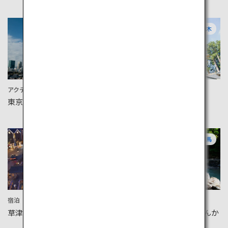
東京
栃木
アクティビティ
文化
東京タワー
日光の社寺
群馬
群馬
宿泊
宿泊
草津温泉
宝川温泉 汪泉閣（おうせんか
く）