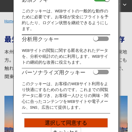
旅のお役立ち情報
エリアで探す
このクッキーは、WEBサイトの一般的な動作の
ために必要です。お客様が安全にフライトを予
ANA サービス
Home
関東エリア
約したり、ログイン状態を継続できるようにし
ます。
最先端の情報と昔ながらの伝統が共存
分析用クッキー
閉じる
WEBサイトの閲覧に関する匿名化されたデータ
本州東部に位置し、世界有数の都市・東京を有する関東地
を、分析や統計のために利用します。WEBサイ
方。都市部でありながらも、様々な伝統や歴史、自然にも
トの継続的な改善に役立ちます。
触れることができるのが特徴です。遊びからグルメまで、
パーソナライズ用クッキー
関東でしか味わえない体験を思う存分楽しめます。
このクッキーは、お客様のWEBサイト利用をよ
り快適にするためのものです。これまでの閲覧
データに基づき、お客様一人ひとりの興味・関
心に合ったコンテンツをWEBサイトや電子メー
ル、SNS、広告にて提供します。
選択して同意する