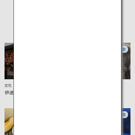
人気の観光地
宮城
秋田
文化
アクティビティ
伊達政宗公霊屋 瑞鳳殿
秋田犬会館
山形
秋田