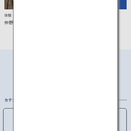
体験
文化
仲野観光果樹園
横手のかまくら
エリアから
行き先を探す
カテゴリを選択してください
データの読み込みに失敗しました。
しばらく時間をおいてからアクセスしてくださ