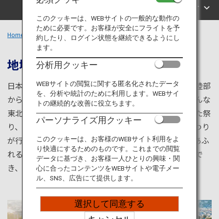
旅のお役立ち情報
エリアで探す
このクッキーは、WEBサイトの一般的な動作の
ために必要です。お客様が安全にフライトを予
ANA サービス
Home
東北エリア
約したり、ログイン状態を継続できるようにし
ます。
地域に根付いた祭りに観光客が集う
分析用クッキー
閉じる
WEBサイトの閲覧に関する匿名化されたデータ
日本一長い奥羽山脈を境に、太平洋側・日本海側・三陸部
を、分析や統計のために利用します。WEBサイ
から成り立ち、異なる気候や地形を生かした農業が盛んな
トの継続的な改善に役立ちます。
東北地方。夏には東北三大祭と呼ばれる青森県のねぶた祭
パーソナライズ用クッキー
り、秋田県の竿灯（かんとう）祭り、宮城県の七夕まつり
が行われ、多くの観光客で賑わいをみせます。自然美あふ
このクッキーは、お客様のWEBサイト利用をよ
り快適にするためのものです。これまでの閲覧
れるこの地域では、四季折々の観光や自然探索が体験で
データに基づき、お客様一人ひとりの興味・関
き、地域性豊かなグルメやアクティビティも有名です。
心に合ったコンテンツをWEBサイトや電子メー
ル、SNS、広告にて提供します。
選択して同意する