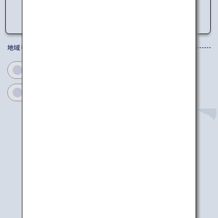
い。
地域を選択してください
青森
岩手
秋田
宮城
山形
福島
青森
大館能代
秋田
庄内