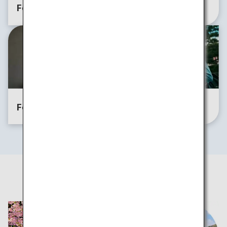
For Groups
For Families
For Solo
For Bleisure
Travelers
四季折々の旅のアイデア