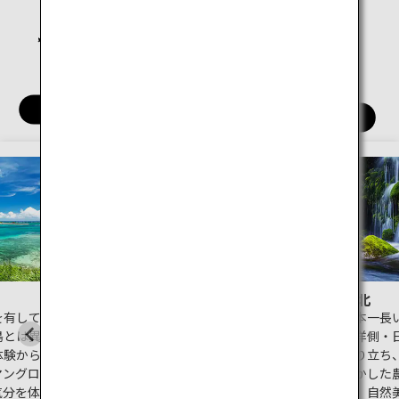
関西
四国
九州
沖縄
北海道
東北
を有してき
日本最北部の北海道。歴史観光
日本一長
島とは異な
から北のおすすめグルメなどが
平洋側・
体験から、
満喫できる札幌や函館をはじ
成り立ち
マングロー
め、世界自然遺産に登録された
生かした
気分を体感
北海道の最果て知床など見所が
方。自然