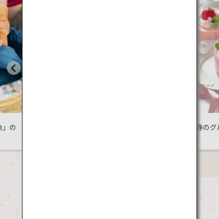
日本各
景色に
抱かれる、森
日本の春のグルメ巡り