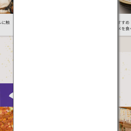
橘類の魅力に
冬におすすめ！日本のご当
地グルメを食べ尽くそう
Culture
日本の
ではの