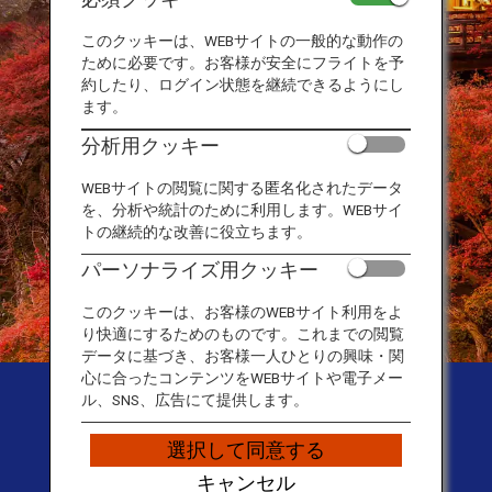
このクッキーは、WEBサイトの一般的な動作の
ために必要です。お客様が安全にフライトを予
約したり、ログイン状態を継続できるようにし
ます。
分析用クッキー
WEBサイトの閲覧に関する匿名化されたデータ
を、分析や統計のために利用します。WEBサイ
トの継続的な改善に役立ちます。
パーソナライズ用クッキー
このクッキーは、お客様のWEBサイト利用をよ
り快適にするためのものです。これまでの閲覧
データに基づき、お客様一人ひとりの興味・関
心に合ったコンテンツをWEBサイトや電子メー
Japan Travel Planner |
ル、SNS、広告にて提供します。
Travel Guide Website
選択して同意する
キャンセル