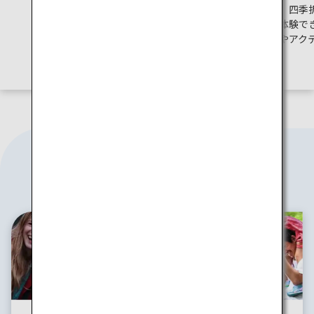
。
満載。旅行先としても人気が高
は、四季
い北海道の魅力をご紹介しま
が体験で
す。
メやアク
す。
旅のスタイル