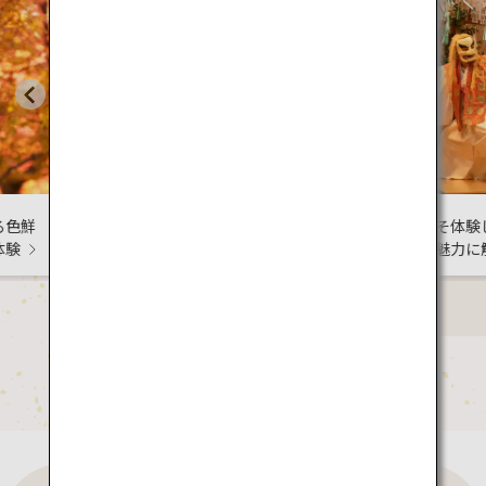
習をご
が融合する日
冬にこそ体験したい！ロー
カルの魅力に触れる旅