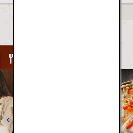
Food
日本の
くそう