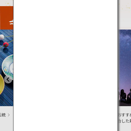
Activity
ウィン
心と体を元気
冬こそおすすめ！自然と歴
巡礼の旅
史が融合した離島を巡る旅