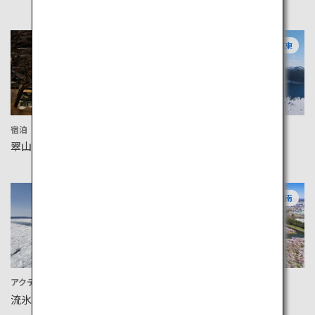
道央
道東
宿泊
アクティビティ
翠山亭倶楽部定山渓
摩周湖
道東
道南
アクティビティ
アクティビティ
流氷観光砕氷船おーろら
五稜郭