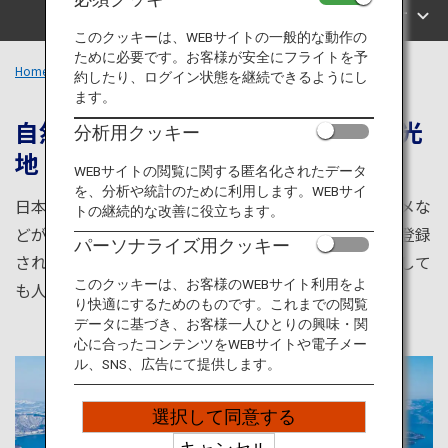
旅のお役立ち情報
エリアで探す
このクッキーは、WEBサイトの一般的な動作の
ために必要です。お客様が安全にフライトを予
ANA サービス
Home
北海道エリア
約したり、ログイン状態を継続できるようにし
ます。
自然とグルメが堪能できる人気の観光
分析用クッキー
地
閉じる
WEBサイトの閲覧に関する匿名化されたデータ
を、分析や統計のために利用します。WEBサイ
日本最北部の北海道。歴史観光から北のおすすめグルメな
トの継続的な改善に役立ちます。
どが満喫できる札幌や函館をはじめ、世界自然遺産に登録
パーソナライズ用クッキー
された北海道の最果て知床など見所が満載。旅行先として
このクッキーは、お客様のWEBサイト利用をよ
も人気が高い北海道の魅力をご紹介します。
り快適にするためのものです。これまでの閲覧
データに基づき、お客様一人ひとりの興味・関
心に合ったコンテンツをWEBサイトや電子メー
ル、SNS、広告にて提供します。
選択して同意する