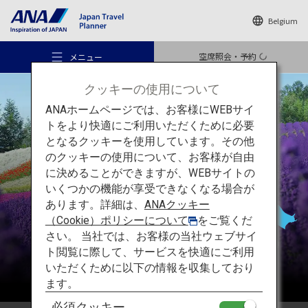
Belgium
空席照会・予約
メニュー
クッキーの使用について
ANAホームページでは、お客様にWEBサイ
トをより快適にご利用いただくために必要
となるクッキーを使用しています。その他
のクッキーの使用について、お客様が自由
おすすめの旅
北海道
に決めることができますが、WEBサイトの
いくつかの機能が享受できなくなる場合が
あります。詳細は、
ANAクッキー
旅のアイデア
（Cookie）ポリシーについて
をご覧くだ
さい。 当社では、お客様の当社ウェブサイ
ト閲覧に際して、サービスを快適にご利用
行き先
いただくために以下の情報を収集しており
ます。
必須クッキー