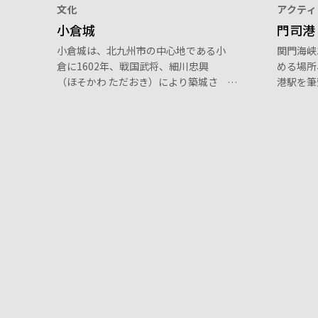
文化
アクティ
小倉城
門司港
小倉城は、北九州市の中心地である小
関門海峡
倉に1602年、戦国武将、細川忠興
める場所
（ほそかわ ただおき）により築城さ
港駅を筆
れました。現在の姿は1959年に当時
井倶楽部
の姿を再建したものです。下の階より
物が立ち
上階の方が張り出しためずらしい形
る。バナ
（唐造り）の天守閣を見ることができ
も有名で
ます。隣接する勝山公園には、300本
くことが
もの桜の木が植えられていて、北九州
市内でも有名な桜の名所です。