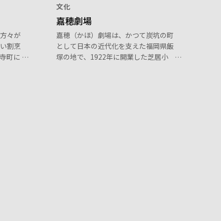
文化
嘉穂劇場
方々が
嘉穂（かほ）劇場は、かつて炭坑の町
い割烹
として日本の近代化を支えた福岡県飯
寺町に
塚の地で、1922年に開業した芝居小
」のた
屋です。江戸時代の歌舞伎様式を伝え
理を提
る木造の舞台で、役者や歌手、落語家
などの演者たちが多くの人々を楽しま
せてきました。2006年に国の登録有
形文化財に指定されたほか、2007年
には近代化産業遺産として経済産業省
より認定を受け、大衆演劇の殿堂とし
て今でも多くのファンに愛され続けて
います。