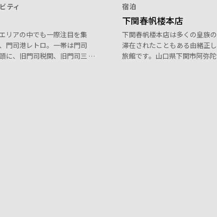
ビティ
宿泊
下関春帆楼本店
エリアの中でも一際注目を集
下関春帆楼本店は多くの皇族の
、門司港レトロ。一帯は門司
滞在されたこともある由緒正し
頭に、旧門司税関、旧門司三
旅館です。山口県下関市阿弥陀
など、かつての趣を残す建造
あり、「ふぐ料理公許第一号店
並び、当時の風情が感じられ
め、古くから新鮮なトラフグ料
ナの叩き売り発祥の地として
供してきました。
、休日は威勢のいい口上を聴
できるスポット。