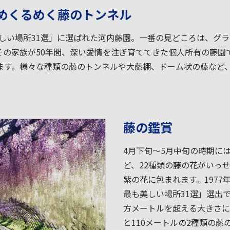
めくるめく藤のトンネル
も美しい場所31選」に選ばれた河内藤園。一番の見どころは、グ
の家族が50年間、深い愛情を注ぎ育ててきた個人所有の藤園
ます。様々な種類の藤のトンネルや大藤棚、ドーム状の藤など
藤の鑑賞
4月下旬～5月中旬の時期に
ど、22種類の藤の花がいっ
紫の花に包まれます。1977
最も美しい場所31選」選出で
方メートルを超える大きさに
と110メートルの2種類の