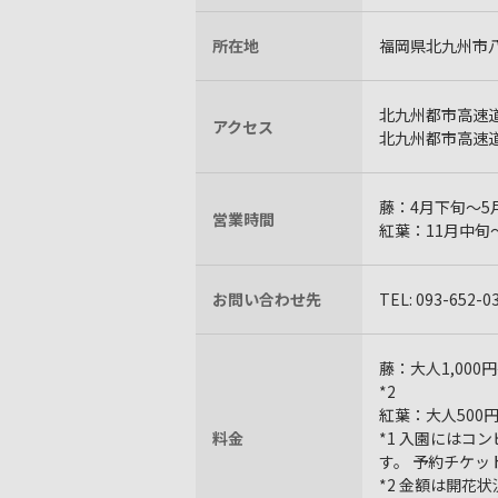
所在地
福岡県北九州市八
北九州都市高速道
アクセス
北九州都市高速道
藤：4月下旬～5月
営業時間
紅葉：11月中旬〜
お問い合わせ先
TEL: 093-652-0
藤：大人1,000
*2
紅葉：大人500円
料金
*1 入園にはコ
す。 予約チケ
*2 金額は開花