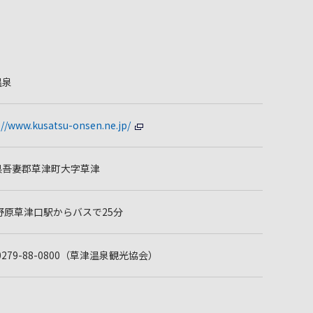
温泉
://www.kusatsu-onsen.ne.jp/
県吾妻郡草津町大字草津
野原草津口駅からバスで25分
: 0279-88-0800（草津温泉観光協会）