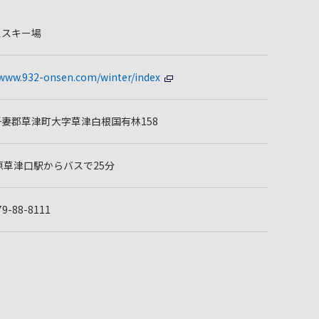
泉スキー場
/www.932-onsen.com/winter/index
妻郡草津町大字草津白根国有林158
原草津口駅からバスで25分
79-88-8111