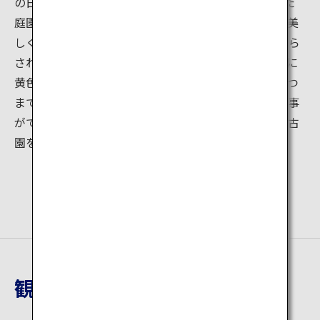
の日本庭園。門や塀をくぐるごとに9つの趣が異なった
庭園を楽しめます。春は姫路城と桜が織り成す情景が美
しく、特に期間限定で開催される「夜桜会」では、照ら
された夜桜がとても幻想的です。秋は渡り廊下の左右に
黄色やオレンジ、真っ赤に染まった紅葉が広がり、いつ
まで眺めていても飽きません。庭園を眺めながらお食事
ができるレストランや茶室もあり、一息つきながら好古
園をゆったり散策するのはいかがですか？
観光地詳細