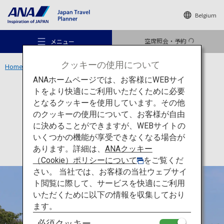
Belgium
空席照会・予約
メニュー
クッキーの使用について
Home
関西エリア
姫路城
ANAホームページでは、お客様にWEBサイ
トをより快適にご利用いただくために必要
文化
兵庫
となるクッキーを使用しています。その他
姫路城
のクッキーの使用について、お客様が自由
おすすめの旅
に決めることができますが、WEBサイトの
いくつかの機能が享受できなくなる場合が
あります。詳細は、
ANAクッキー
旅のアイデア
（Cookie）ポリシーについて
をご覧くだ
さい。 当社では、お客様の当社ウェブサイ
ト閲覧に際して、サービスを快適にご利用
行き先
いただくために以下の情報を収集しており
ます。
必須クッキー