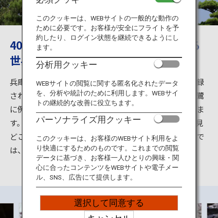
旅のお役立ち情報
このクッキーは、WEBサイトの一般的な動作の
ために必要です。お客様が安全にフライトを予
ANA サービス
約したり、ログイン状態を継続できるようにし
400年以上も美しさと迫力を持ち続ける
ます。
世界遺産「姫路城」
分析用クッキー
閉じる
兵庫県姫路市の姫路城は、ユネスコ世界文化遺産に登録
WEBサイトの閲覧に関する匿名化されたデータ
を、分析や統計のために利用します。WEBサイ
された名城。青空に映えるその姿は水から飛び立つ白鷺
トの継続的な改善に役立ちます。
に例えられ、別名「白鷺城」とも呼ばれ親しまれていま
パーソナライズ用クッキー
す。荘厳な天守閣をはじめ、防衛のための仕掛けなど見
どころがたっぷり。西御屋敷跡に造られた「好古園」で
このクッキーは、お客様のWEBサイト利用をよ
は、姫路城を臨みながら食事やお茶を楽しめます。
り快適にするためのものです。これまでの閲覧
データに基づき、お客様一人ひとりの興味・関
心に合ったコンテンツをWEBサイトや電子メー
ル、SNS、広告にて提供します。
選択して同意する