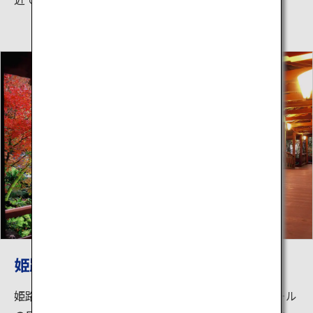
姫路城を借景に造られた庭園「好古園」
姫路城の西御屋敷跡庭園として造られた約3.5ヘクタール