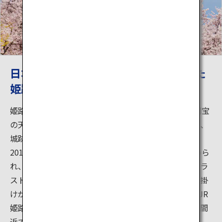
日本で初めて世界遺産として登録された
姫路城
姫路城の大天守は1609年に建築された現存天守で、国宝
の天守だけでなく、多くの建築物は国宝や重要文化財、
城跡は国の特別史跡に指定されています。2009年から
2015年にかけて、天守の大規模な保存修理工事が進めら
れ、装いが新たになりました。瓦屋根と白壁のコントラ
ストが美しいだけではなく、防衛のために細やかな仕掛
けがお城の随所に備わっています。姫路市中心にあるJR
姫路駅からも凛と聳え立つ姫路城の姿が見えますが、間
近で見るその迫力にきっと驚くでしょう。