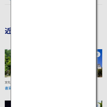
近隣の観光地
兵庫
兵庫
文化
文化
書寫山 圓教寺
明石城
兵庫
兵庫