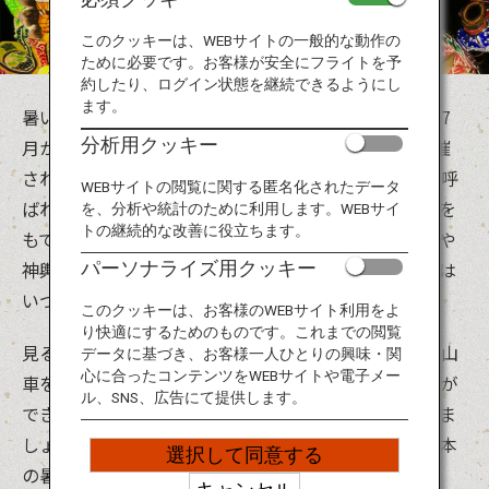
旅のお役立ち情報
このクッキーは、WEBサイトの一般的な動作の
ために必要です。お客様が安全にフライトを予
ANA サービス
約したり、ログイン状態を継続できるようにし
ます。
暑い夏は、日本の祭りのエネルギーが爆発する季節。7
分析用クッキー
月から9月にかけて日本各地でたくさんの夏祭りが開催
閉じる
されます。日本では、昔から7月から8月の「お盆」と呼
WEBサイトの閲覧に関する匿名化されたデータ
ばれる時期に祖先の霊が戻ってくると言われ、その霊を
を、分析や統計のために利用します。WEBサイ
トの継続的な改善に役立ちます。
もてなすために様々な行事が行われていました。山車や
神輿で町内を練り歩いたり、踊ったり、それらの行事は
パーソナライズ用クッキー
いつしかにぎやかで楽しいものになっていきました。
このクッキーは、お客様のWEBサイト利用をよ
り快適にするためのものです。これまでの閲覧
見るだけではもったいない！参加して一緒に踊ったり山
データに基づき、お客様一人ひとりの興味・関
心に合ったコンテンツをWEBサイトや電子メー
車を引いたりすれば、より身近にお祭りを感じることが
ル、SNS、広告にて提供します。
できます。地元の人々と一緒に声を出して盛り上がりま
しょう。ただし、水分補給と熱中症対策は万全に。日本
選択して同意する
の暑い夏を満喫してください！