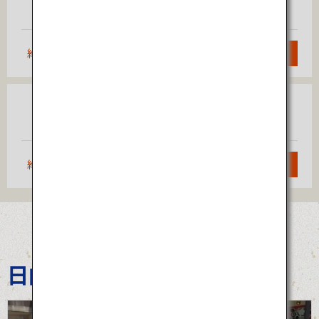
福岡
（羽田）
約1時間55分
検索
大阪
福岡
（伊丹）
約1時間10分
検索
日向ひょっとこ夏祭り