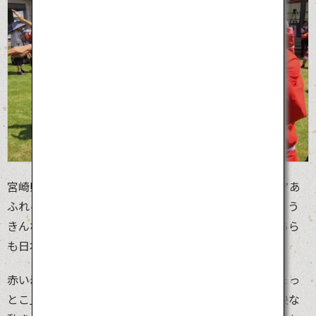
宮崎県日向市の「日向ひょっとこ夏祭り」は、ユーモアあ
ふれる夏祭りです。「ひょっとこ」は口をとがらせひょう
きんな表情の男性、「おかめ」は丸い顔の女性で、どちら
も日本に古くから伝わる夫婦の道化のお面です。
赤い着物に白の帯の衣装に身をつつんだ男女が、「ひょっ
とこ」「おかめ」または「キツネ」のお面をつけ、愉快な