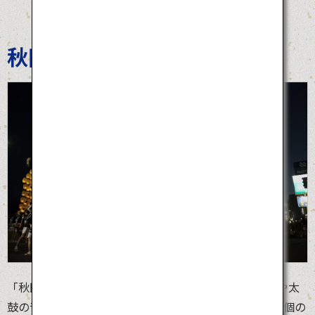
秋田竿燈まつり
「秋田竿燈まつり」は、稲穂のように揺れる竿燈が笛や太
鼓の音にあわせ町を練り歩く秋田の夏の風物詩。約1万個の