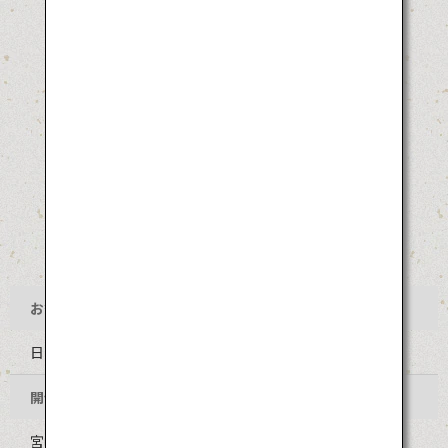
お祭り名
日向ひょっとこ夏祭り
開催地
宮崎県日向市 中心部