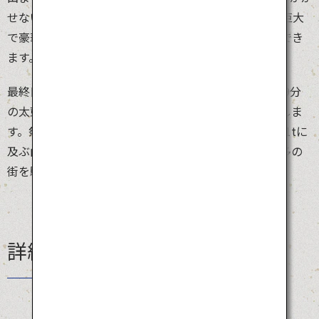
せない豪華な山車のこと。期間中、高さ10mを超える巨大
で豪華絢爛な飾り山笠がを博多の街中で楽しむことができ
ます。
最終日15日の「追い山」で祭りは最高潮に。早朝4時59分
の太鼓を合図に、舁き山笠のタイムレースがスタートしま
す。祭りの衣装に身を包んだ男たちが、高さ3m、重さ1tに
及ぶ山笠を担ぎ、「オイサー！」の掛け声とともに博多の
街を駆け抜けます。
詳細情報