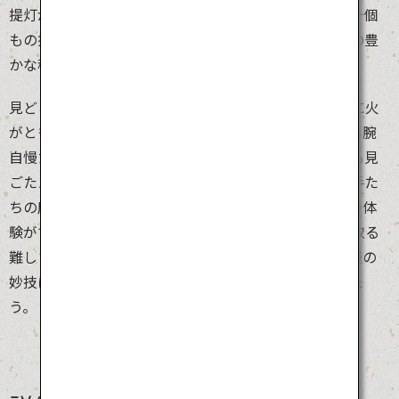
提灯が彩る世界は、まさに壮観です。竿燈とは竿に何十個
もの提灯を付けたもので、その見た目が米どころ秋田の豊
かな稲穂の実りを表現しています。
見どころは夜空に竿燈が並ぶ夜竿燈。提灯のろうそくに火
がともり、街を黄金に染めます。「差し手」と呼ばれる腕
自慢たちが力強く腕や腰を使って竿灯を持ち上げる技も見
ごたえたっぷり。昼間に行われる「妙技会」では差し手た
ちの磨き抜かれた技が競われます。小さめの竿燈を持つ体
験ができる「ふれあい竿燈」コーナーも。バランスを取る
難しさを体験すると、観覧の楽しさも倍増です。腕自慢の
妙技にハラハラドキドキしながら熱い声援を送りましょ
う。