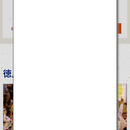
大阪
仙台
（伊丹）
約1時間20分
検索
徳島阿波おどり