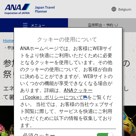
Belgium
空席照会・予約
メニュー
クッキーの使用について
Home
旅のアイデア
特集
ANA OMATSURI TOURISM PROJECT
参加して盛り上がれる日本の夏の祭り9選
ANAホームページでは、お客様にWEBサイ
トをより快適にご利用いただくために必要
参加して盛り上がれる日本の夏の
となるクッキーを使用しています。その他
のクッキーの使用について、お客様が自由
祭り9選
おすすめの旅
に決めることができますが、WEBサイトの
いくつかの機能が享受できなくなる場合が
エネルギー爆発！歌って踊って、夏祭りに参加し
あります。詳細は、
ANAクッキー
旅のアイデア
て暑い日本の夏を乗り切ろう。
（Cookie）ポリシーについて
をご覧くだ
さい。 当社では、お客様の当社ウェブサイ
ト閲覧に際して、サービスを快適にご利用
行き先
いただくために以下の情報を収集しており
ます。
必須クッキー