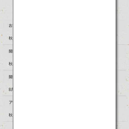
お祭り名
秋田竿燈まつり
開催地
秋田県秋田市 竿燈大通り（山王十字路～二丁目橋）周辺
開催時期
8月3日～6日（毎年同日程）
アクセス
秋田空港からバスで約40分