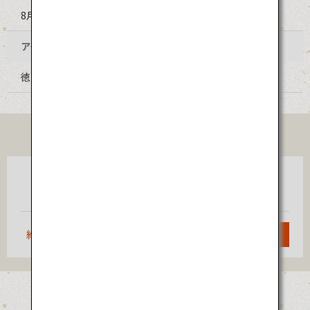
8月12日～15日（毎年同日程）
アクセス
徳島阿波おどり空港からバスで約30分
TICKET
東京
徳島
（羽田）
約1時間10分
検索