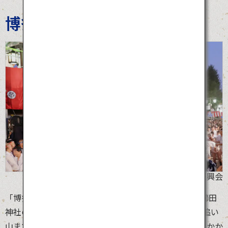
博多祇園山笠
©博多祇園山笠振興会
「博多祇園山笠」は、福岡県博多に夏の訪れを告げる櫛田
神社の夏祭り。7月1日の飾り山笠公開から15日早朝の追い
山まで、福岡の博多を中心に行われます。山笠は祭りでかか