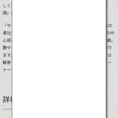
しく花で飾られた笠（花笠）を手に、踊り手が「花笠音
頭」に合わせて踊るお祭りです。
「やっしょ、まかしょ」という威勢のいい掛け声と太鼓の
勇壮な音色にあわせて、1万人を超える踊り手が山形市の中
心部の1.2kmをパレードします。その群舞は華やかで壮観。
艶やかな衣装と紅花をあしらった笠が色鮮やかに街を飾り
ます。踊り手を先導する美しい山車も必見。パレードには
観客も参加できます。花笠パレード最後尾の飛び入りコー
ナーでは、地元民も観光客も一緒になって踊ります。
詳細情報