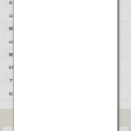
お祭り名
山形花笠まつり
開催地
山形県山形市 中心部
開催時期
8月5日～7日（毎年同日程）
アクセス
仙台空港からバスで約１時間20分
TICKET