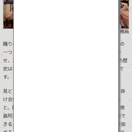
©阿波おどり未来へつなぐ実行委員会事務局
踊り手30万人、観客130万人を集める、日本最大の祭りの
一つ「徳島阿波おどり」。陽気なお囃子の生演奏に合わ
せ、1,000組もの連（チーム）が熱狂的に踊ります。その歴
史は古く、400年ほど前から続く地域の盆踊りがベースで
す。
見どころは桟敷席から見る有名連の一糸乱れぬ踊りと、掛
け合いのライブ感。数千人が一度に踊る総踊りが始まる
と、興奮は最高潮に達します。見るだけではないのが、徳
島阿波おどりの楽しいところ。観光客も飛び入りで参加で
きる「にわか連」や街頭で盛り上がる乱舞に、誰でも参加
することができます。昼間にホールで行われる舞台踊りで