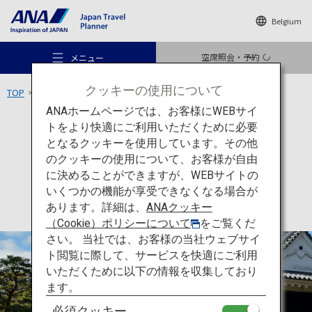
Belgium
空席照会・予約
メニュー
クッキーの使用について
TOP
四国エリア
高知城
ANAホームページでは、お客様にWEBサイ
トをより快適にご利用いただくために必要
文化
高知
となるクッキーを使用しています。その他
高知城
のクッキーの使用について、お客様が自由
おすすめの旅
に決めることができますが、WEBサイトの
いくつかの機能が享受できなくなる場合が
あります。詳細は、
ANAクッキー
旅のアイデア
（Cookie）ポリシーについて
をご覧くだ
さい。 当社では、お客様の当社ウェブサイ
ト閲覧に際して、サービスを快適にご利用
行き先
いただくために以下の情報を収集しており
ます。
必須クッキー