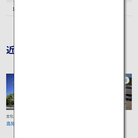
18歳以上420円
近隣の観光地
高知
高知
文化
文化
高知城歴史博物館
坂本龍馬記念館