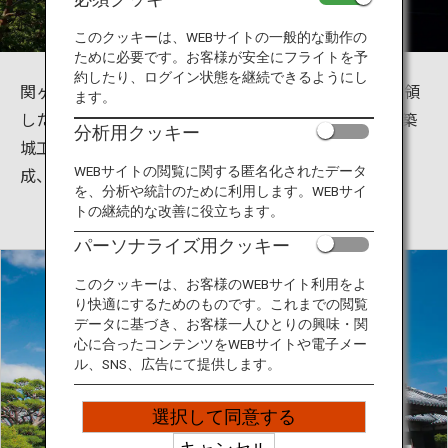
旅のお役立ち情報
このクッキーは、WEBサイトの一般的な動作の
ために必要です。お客様が安全にフライトを予
ANA サービス
約したり、ログイン状態を継続できるようにし
関ヶ原の戦いの功績により徳川家康から土佐一国を拝領
ます。
した山内一豊は、慶長6年（1601）大高坂山に新城の築
分析用クッキー
城工事を始め、慶長8年（1603）に本丸と二ノ丸が完
閉じる
成、入城しました。
WEBサイトの閲覧に関する匿名化されたデータ
を、分析や統計のために利用します。WEBサイ
トの継続的な改善に役立ちます。
パーソナライズ用クッキー
このクッキーは、お客様のWEBサイト利用をよ
り快適にするためのものです。これまでの閲覧
データに基づき、お客様一人ひとりの興味・関
心に合ったコンテンツをWEBサイトや電子メー
ル、SNS、広告にて提供します。
選択して同意する