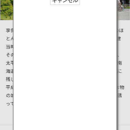
キャンセル
享保12年（1727）城下町の大火で追手門以外の城郭のほ
とんどを焼失しましたが、宝暦3年（1753）までに創建
当時の姿のまま再建されました。
その後、自然災害や明治維新による全国的な廃城の嵐、
太平洋戦争など幾度となく襲った危機を乗り越え、「南
海道随一の名城」と呼ばれる優美な姿をした建物を今に
残しています。
平成15年には、築城400年、再建から250年を数え、本物
の城の持つ偉容が訪れる人々を今日も歴史のロマンを誘
っています。