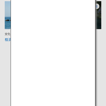
高知
高知
文化
アクティビティ
桂浜
仁淀ブルー