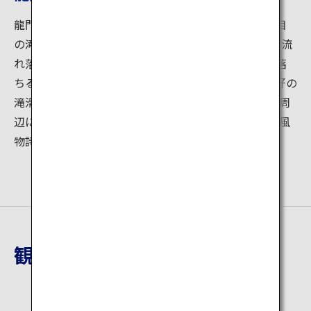
龍門の滝は松木川沿いの竜門寺の境内にある滝で1段目
の滝は高さ20m，幅40mで深い滝壷があり、滝壺から流
れ落ちる2段目の滝は安山岩の岩壁を滑るように流れ落
ちる約50ｍの滝になっています。この2段目の滝が絶好の
滝滑りになっており、夏には若者や子供達の歓声が滝周
辺にこだましにぎわいます。夏の滝滑りはこの地方の風
物詩です。
観光地詳細