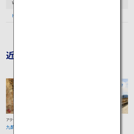
Webサイト
http://www.yumeooturihashi.com/
近隣の観光地
大分
大分
アクティビティ
アクティビティ
九酔渓
タデ原湿原