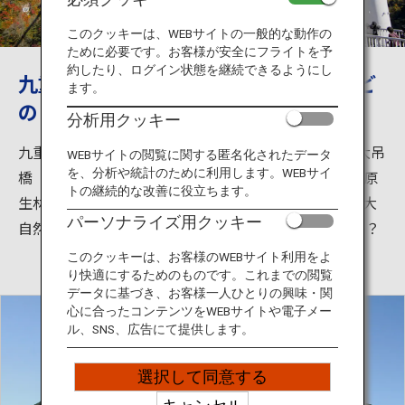
旅のお役立ち情報
このクッキーは、WEBサイトの一般的な動作の
ために必要です。お客様が安全にフライトを予
ANA サービス
約したり、ログイン状態を継続できるようにし
九重の夢大吊橋は日本一。龍門の滝など
ます。
の自然など観光スポットが豊富
分析用クッキー
閉じる
九重”夢”大吊橋は長さ390ｍ、高さ173ｍの日本一の大吊
WEBサイトの閲覧に関する匿名化されたデータ
を、分析や統計のために利用します。WEBサイ
橋（歩行者専用）です。橋からは震動の滝と九酔渓の原
トの継続的な改善に役立ちます。
生林が一望でき、四季折々の渓谷美が堪能できます。大
パーソナライズ用クッキー
自然を感じるために、一度訪れてはいかがでしょうか？
このクッキーは、お客様のWEBサイト利用をよ
り快適にするためのものです。これまでの閲覧
データに基づき、お客様一人ひとりの興味・関
心に合ったコンテンツをWEBサイトや電子メー
ル、SNS、広告にて提供します。
選択して同意する