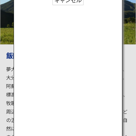
キャンセル
飯田高原
夢大吊橋、龍門の滝、飯田高原、たくさんの温泉など、
大分県九重町には観光スポットが多く点在しています。
阿蘇くじゅう国立公園内に位置する飯田高原です。
標高800mから1,200mにかけてゆるやかな丘陵が続き、
牧歌的な風景が広がっています。
周辺には、寒の地獄温泉、筌の口温泉、長者原温泉など
の温泉が随所に点在し、旅館や立ち寄り湯、牧場など自
然に触れ合える施設があります。