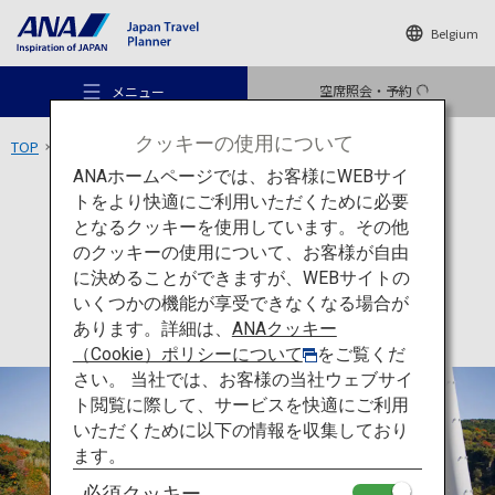
Belgium
空席照会・予約
メニュー
クッキーの使用について
TOP
九州エリア
九重“夢”大吊橋
ANAホームページでは、お客様にWEBサイ
トをより快適にご利用いただくために必要
アクティビティ
大分
となるクッキーを使用しています。その他
九重“夢”大吊橋
のクッキーの使用について、お客様が自由
おすすめの旅
に決めることができますが、WEBサイトの
いくつかの機能が享受できなくなる場合が
あります。詳細は、
ANAクッキー
旅のアイデア
（Cookie）ポリシーについて
をご覧くだ
さい。 当社では、お客様の当社ウェブサイ
ト閲覧に際して、サービスを快適にご利用
行き先
いただくために以下の情報を収集しており
ます。
必須クッキー