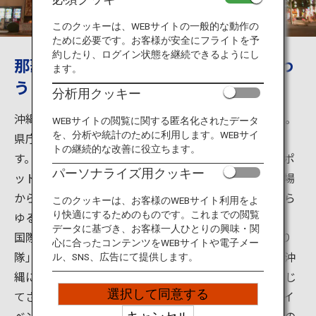
旅のお役立ち情報
このクッキーは、WEBサイトの一般的な動作の
ために必要です。お客様が安全にフライトを予
ANA サービス
約したり、ログイン状態を継続できるようにし
那覇市中心部にある商店街の魅力を味わ
ます。
う
分析用クッキー
閉じる
沖縄の魅力は美しいビーチと離島だけではありません。
WEBサイトの閲覧に関する匿名化されたデータ
を、分析や統計のために利用します。WEBサイ
県庁所在地である那覇市にも数々の観光名所がありま
トの継続的な改善に役立ちます。
す。那覇市国際通り商店街は、那覇を代表する観光スポ
パーソナライズ用クッキー
ットのひとつ。沖縄の郷土料理やお土産品が買える市場
から、今風のカフェ、漫画やアニメの専門店まで、あら
このクッキーは、お客様のWEBサイト利用をよ
ゆるお店がそろっています。
り快適にするためのものです。これまでの閲覧
データに基づき、お客様一人ひとりの興味・関
国際通りでは、8月上旬開催の「一万人のエイサー踊り
心に合ったコンテンツをWEBサイトや電子メー
隊」や５年に一度の「世界のウチナーンチュ大会」（沖
ル、SNS、広告にて提供します。
縄にルーツを持つ日系人の集い）をはじめ、年間を通じ
選択して同意する
てさまざまな文化的催しも行われています。こうしたイ
ベントも大きな魅力となり、国際通りは日本最南端県の