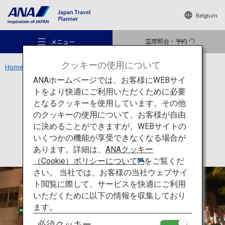
Belgium
空席照会・予約
メニュー
クッキーの使用について
Home
沖縄エリア
那覇市国際通り
ANAホームページでは、お客様にWEBサイ
トをより快適にご利用いただくために必要
買い物
沖縄
となるクッキーを使用しています。その他
那覇市国際通り
のクッキーの使用について、お客様が自由
おすすめの旅
に決めることができますが、WEBサイトの
いくつかの機能が享受できなくなる場合が
あります。詳細は、
ANAクッキー
旅のアイデア
（Cookie）ポリシーについて
をご覧くだ
さい。 当社では、お客様の当社ウェブサイ
ト閲覧に際して、サービスを快適にご利用
行き先
いただくために以下の情報を収集しており
ます。
必須クッキー