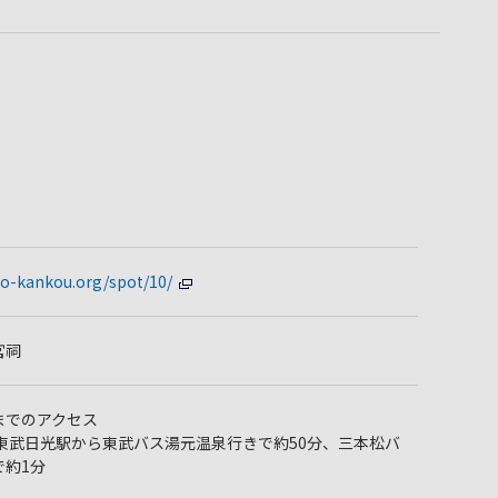
ko-kankou.org/spot/10/
宮祠
までのアクセス
東武日光駅から東武バス湯元温泉行きで約50分、三本松バ
で約1分