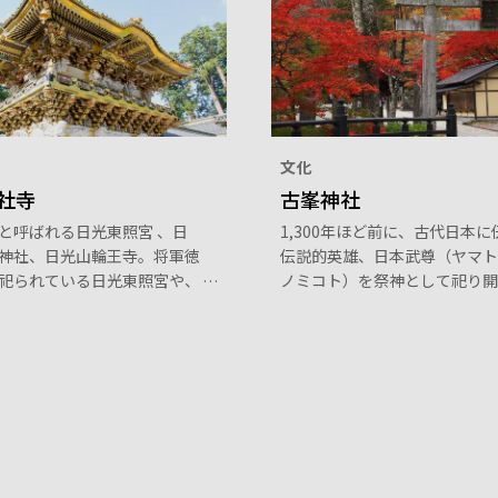
文化
社寺
古峯神社
と呼ばれる日光東照宮 、日
1,300年ほど前に、古代日本に
神社、日光山輪王寺。将軍徳
伝説的英雄、日本武尊（ヤマト
祀られている日光東照宮や、
ノミコト）を祭神として祀り開
徳川家光の墓所のある山輪王
神社です。古くから日本に伝わ
国宝や重要文化財など歴史的
上の生き物・天狗が、祭神の使
い建築物が立ち並んでいま
て災厄を祓う（はらう）とされ
り猫」や「三猿」など豪華絢
れていることでも有名です。
は必見です。