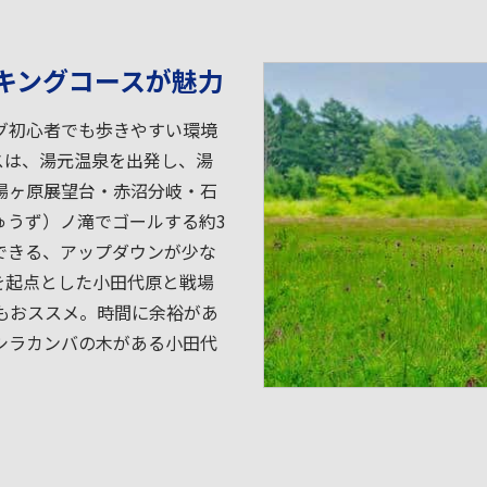
キングコースが魅力
グ初心者でも歩きやすい環境
スは、湯元温泉を出発し、湯
場ヶ原展望台・赤沼分岐・石
ゅうず）ノ滝でゴールする約3
できる、アップダウンが少な
を起点とした小田代原と戦場
もおススメ。時間に余裕があ
シラカンバの木がある小田代