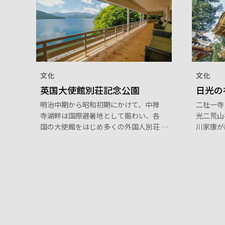
文化
文化
英国大使館別荘記念公園
日光の
明治中期から昭和初期にかけて、中禅
二社一寺
寺湖畔は国際避暑地として賑わい、各
光二荒山
国の大使館をはじめ多くの外国人別荘
川家康が
が建てられました。1896年建築の建
三代将軍
物を復元した英国大使館別荘記念公園
寺には、
は、国際避暑地としての歴史などを紹
価値の高
介する資料館です。2階からは中禅寺
す。「眠
湖の「絵のような」絶景を望むことが
爛な彫刻
できます。