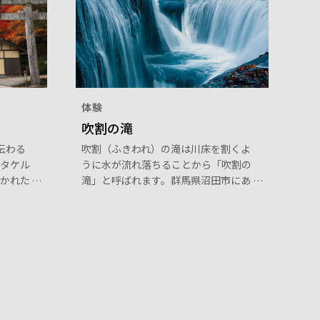
体験
吹割の滝
伝わる
吹割（ふきわれ）の滝は川床を割くよ
タケル
うに水が流れ落ちることから「吹割の
かれた
滝」と呼ばれます。群馬県沼田市にあ
る伝説
り、国の天然記念物や「日本の滝100
いとし
選」にも選ばれ、そのスケールの大き
、祀ら
な景観は新緑や紅葉など四季折々の表
情をみせ観光客を楽しませてくれま
す。川沿いに歩く遊歩道のほか、数か
所の観瀑台があり様々な角度から景観
を楽しめます。