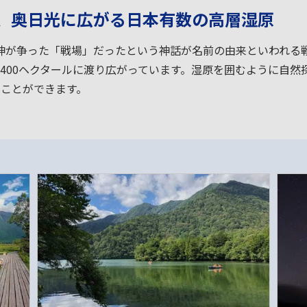
、奥日光に広がる日本有数の高層湿原
神が争った「戦場」だったという神話が名前の由来といわれる
地に400ヘクタールに渡り広がっています。湿原を囲むように自
むことができます。