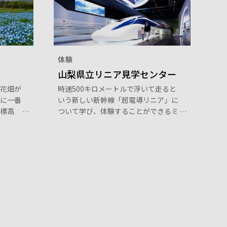
体験
山梨県立リニア見学センター
花畑が
時速500キロメートルで浮いて走ると
に一番
いう新しい新幹線「超電導リニア」に
標高
ついて学び、体験することができるミ
す。春
ュージアム。本物のリニア試験車両展
ピー、
示の他、時速500キロメートルの世界
くさん
を映像と振動で体感できるリニアシア
山を間
ターがある「どきどきリニア館」と、
い園内
山梨のお土産やリニアグッズを販売し
おスス
ている「わくわくやまなし館」の2つ
風景、
の施設があります。
ラボで