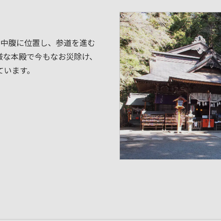
の中腹に位置し、参道を進む
厳な本殿で今もなお災除け、
ています。