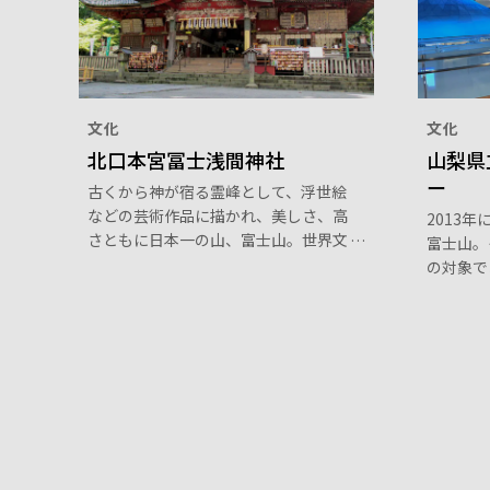
文化
文化
北口本宮冨士浅間神社
山梨県
ー
古くから神が宿る霊峰として、浮世絵
などの芸術作品に描かれ、美しさ、高
2013
さともに日本一の山、富士山。世界文
富士山。
化遺産にも登録されています。その富
の対象で
士登山の入り口でもある北口本宮冨士
あり続け
浅間神社は世界文化遺産富士山の構成
界遺産セ
資産です。富士講といわれる富士山信
ーマに、
仰者が訪れる神社としても有名で、拝
サウンド
殿や本殿など数多くの重要文化財が境
内には山
内の随所にあります。日本一大きな木
ショップ
造の鳥居が参拝者を迎えてくれます。
できるス