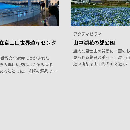
アクティビティ
立富士山世界遺産センタ
山中湖花の都公園
雄大な富士山を背景に一面のお
見られる絶景スポット。富士山
年に世界文化遺産に登録された
近い山梨県山中湖のすぐ近く、
その美しい姿は古くから信仰
1,000メートルの高原にありま
あるとともに、芸術の源泉で
のチューリップからはじまりポ
ています。山梨県立富士山世
ひまわり、コスモス、その他た
ンターでは、信仰と芸術をテ
の花々と季節ごとの美しい富士
富士山の世界観を映像や光、
近で楽しむことができます。広
で楽しむことができます。館
は、レンタサイクルで回るのが
梨の名産品をそろえたお土産
メ。爽やかな風と富士の雄大な
やカフェ、絶景富士山を撮影
繊細な花々が織りなす自然のコ
ポットもあります。
す。