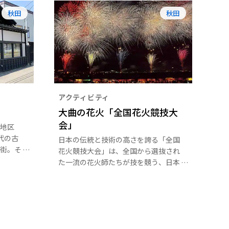
秋田
秋田
アクティビティ
大曲の花火「全国花火競技大
会」
地区
年代の古
日本の伝統と技術の高さを誇る「全国
街。そ
花火競技大会」は、全国から選抜され
、かつ
た一流の花火師たちが技を競う、日本
の様子
で最も権威のある競技大会です。目前
ます。
の川と背景の山のある花火鑑賞には絶
なお語
好のロケーションで、大迫力の音と光
す。
が味わえます。