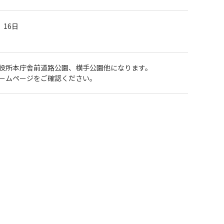
、16日
役所本庁舎前道路公園、横手公園他になります。
ームページをご確認ください。