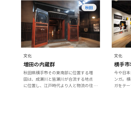
秋田
文化
文化
増田の内蔵群
横手市
秋田県横手市その東南部に位置する増
今や日本
田は、成瀬川と皆瀬川が合流する地点
ンガ。横
に位置し、江戸時代より人と物流の往
ガをテー
来でにぎわった地域です。中七日町通
外の著名
りには当時の繁栄を今に伝える伝統的
ています
な街並みや内蔵が多く残っており、平
え、収蔵
成25年12月に国の重要伝統的建造物
の紹介コ
群保存地区に選定されました。
ニューが
いて、マ
信してい