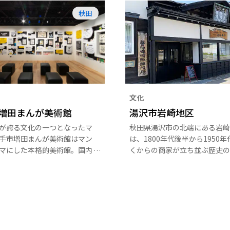
秋田
文化
増田まんが美術館
湯沢市岩崎地区
が誇る文化の一つとなったマ
秋田県湯沢市の北端にある岩崎
手市増田まんが美術館はマン
は、1800年代後半から1950
マにした本格的美術館。国内
くからの商家が立ち並ぶ歴史の
な漫画家の直筆原画を展示し
こには、古い醤油蔵や町屋など
。原画収蔵数は48万枚を超
て交通の要衝として繁栄した町
枚数日本一です。 マンガ文化
を、現在に伝える建物が点在し
ーナー、マンガに関連したメ
そして、さまざまな伝説が今も
楽しめるカフェも設けられて
り継がれている場所でもありま
ンガの魅力を世界へ向けて発
ます。