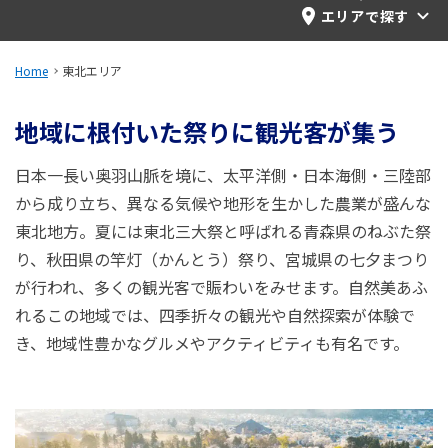
旅のお役立ち情報
エリアで探す
ANA サービス
Home
東北エリア
地域に根付いた祭りに観光客が集う
閉じる
日本一長い奥羽山脈を境に、太平洋側・日本海側・三陸部
から成り立ち、異なる気候や地形を生かした農業が盛んな
東北地方。夏には東北三大祭と呼ばれる青森県のねぶた祭
り、秋田県の竿灯（かんとう）祭り、宮城県の七夕まつり
が行われ、多くの観光客で賑わいをみせます。自然美あふ
れるこの地域では、四季折々の観光や自然探索が体験で
き、地域性豊かなグルメやアクティビティも有名です。