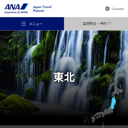
Canada
空席照会・予約
メニュー
おすすめの旅
東北
旅のアイデア
行き先