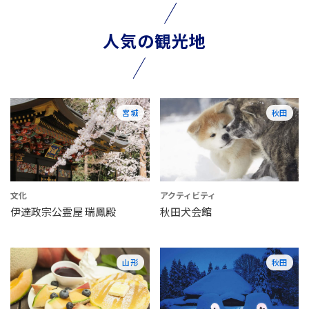
人気の観光地
宮城
秋田
文化
アクティビティ
伊達政宗公霊屋 瑞鳳殿
秋田犬会館
山形
秋田