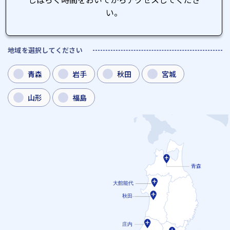
い。
地域を選択してください
青森
岩手
秋田
宮城
山形
福島
青森
大館能代
秋田
庄内