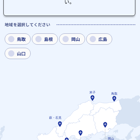
い。
地域を選択してください
鳥取
島根
岡山
広島
山口
米子
鳥取
萩・石見
岡山