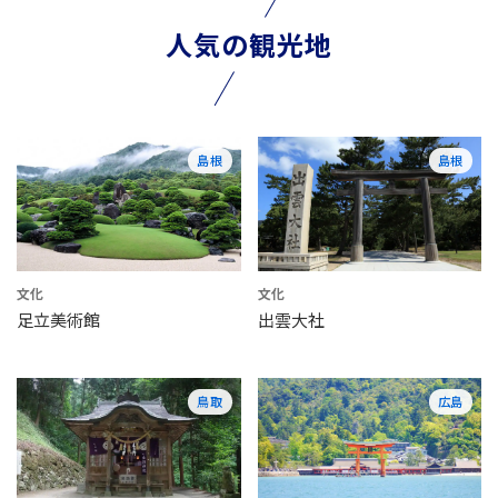
人気の観光地
島根
島根
文化
文化
足立美術館
出雲大社
鳥取
広島