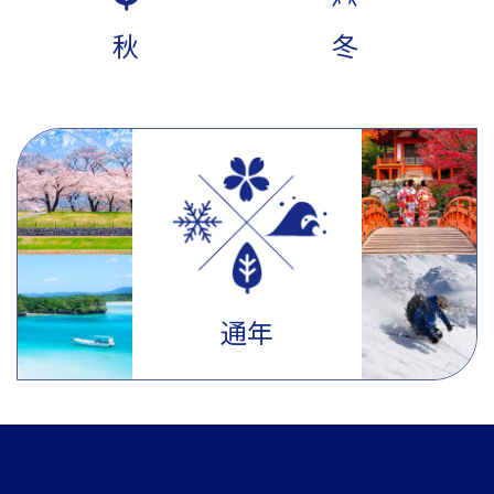
秋
冬
通年