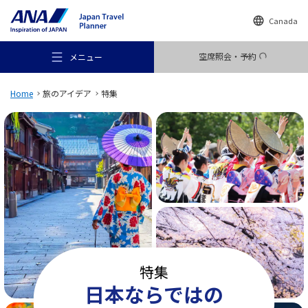
Canada
空席照会・予約
メニュー
Home
旅のアイデア
特集
おすすめの旅
旅のアイデア
行き先
特集
日本ならではの