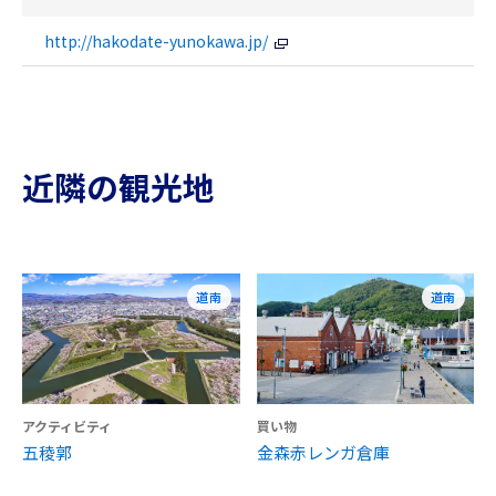
http://hakodate-yunokawa.jp/
近隣の観光地
道南
道南
アクティビティ
買い物
五稜郭
金森赤レンガ倉庫