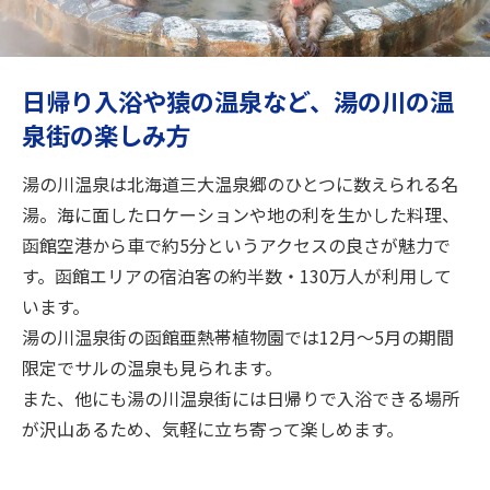
旅のお役立ち情報
ANA サービス
日帰り入浴や猿の温泉など、湯の川の温
泉街の楽しみ方
閉じる
湯の川温泉は北海道三大温泉郷のひとつに数えられる名
湯。海に面したロケーションや地の利を生かした料理、
函館空港から車で約5分というアクセスの良さが魅力で
す。函館エリアの宿泊客の約半数・130万人が利用して
います。
湯の川温泉街の函館亜熱帯植物園では12月～5月の期間
限定でサルの温泉も見られます。
また、他にも湯の川温泉街には日帰りで入浴できる場所
が沢山あるため、気軽に立ち寄って楽しめます。