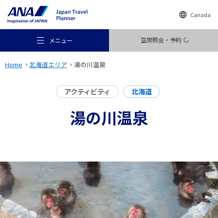
Canada
空席照会・予約
メニュー
Home
北海道エリア
湯の川温泉
アクティビティ
北海道
湯の川温泉
おすすめの旅
旅のアイデア
行き先