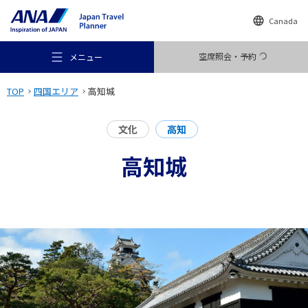
Canada
空席照会・予約
メニュー
TOP
四国エリア
高知城
文化
高知
高知城
おすすめの旅
旅のアイデア
行き先