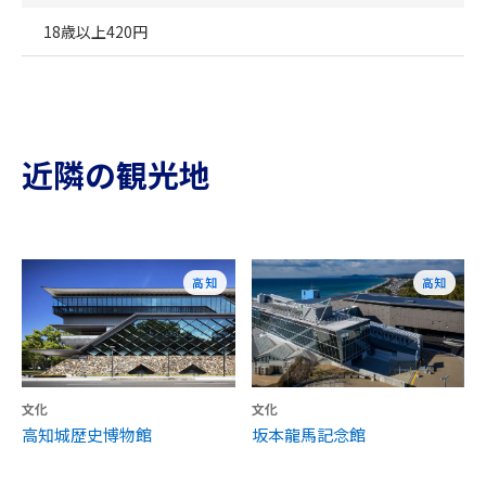
18歳以上420円
近隣の観光地
高知
高知
文化
文化
高知城歴史博物館
坂本龍馬記念館