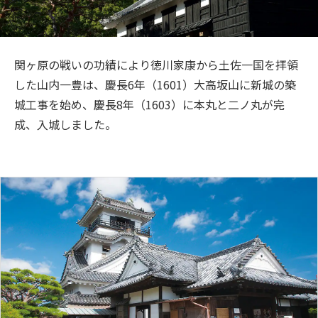
旅のお役立ち情報
ANA サービス
関ヶ原の戦いの功績により徳川家康から土佐一国を拝領
した山内一豊は、慶長6年（1601）大高坂山に新城の築
城工事を始め、慶長8年（1603）に本丸と二ノ丸が完
閉じる
成、入城しました。