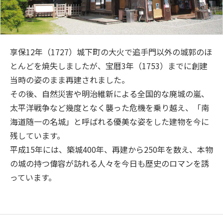
享保12年（1727）城下町の大火で追手門以外の城郭のほ
とんどを焼失しましたが、宝暦3年（1753）までに創建
当時の姿のまま再建されました。
その後、自然災害や明治維新による全国的な廃城の嵐、
太平洋戦争など幾度となく襲った危機を乗り越え、「南
海道随一の名城」と呼ばれる優美な姿をした建物を今に
残しています。
平成15年には、築城400年、再建から250年を数え、本物
の城の持つ偉容が訪れる人々を今日も歴史のロマンを誘
っています。