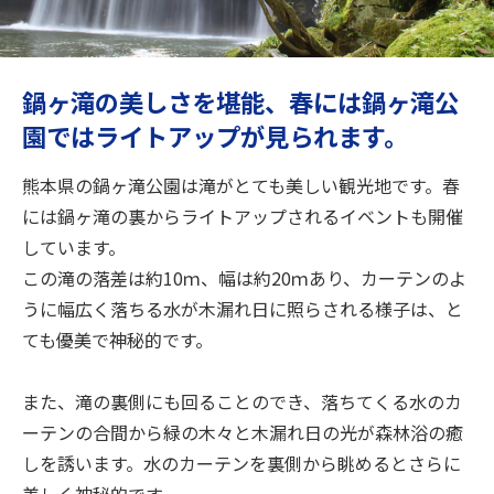
旅のお役立ち情報
ANA サービス
鍋ヶ滝の美しさを堪能、春には鍋ヶ滝公
園ではライトアップが見られます。
閉じる
熊本県の鍋ヶ滝公園は滝がとても美しい観光地です。春
には鍋ヶ滝の裏からライトアップされるイベントも開催
しています。
この滝の落差は約10ｍ、幅は約20ｍあり、カーテンのよ
うに幅広く落ちる水が木漏れ日に照らされる様子は、と
ても優美で神秘的です。
また、滝の裏側にも回ることのでき、落ちてくる水のカ
ーテンの合間から緑の木々と木漏れ日の光が森林浴の癒
しを誘います。水のカーテンを裏側から眺めるとさらに
美しく神秘的です。