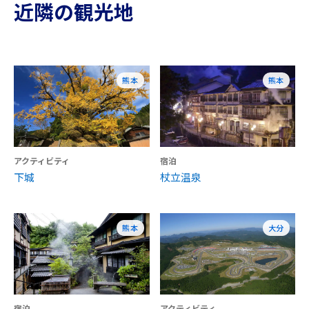
近隣の観光地
熊本
熊本
アクティビティ
宿泊
下城
杖立温泉
熊本
大分
宿泊
アクティビティ