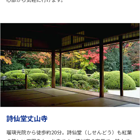
詩仙堂丈山寺
瑠璃光院から徒歩約20分。詩仙堂（しせんどう）も紅葉