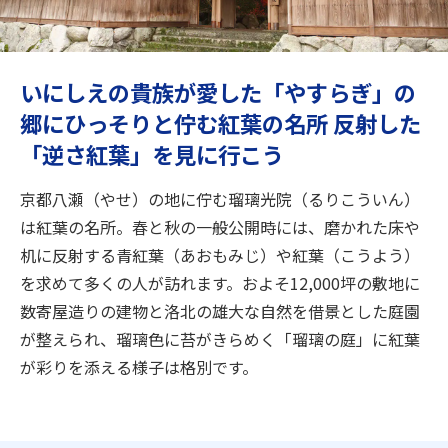
旅のお役立ち情報
ANA サービス
いにしえの貴族が愛した「やすらぎ」の
郷にひっそりと佇む紅葉の名所 反射した
「逆さ紅葉」を見に行こう
閉じる
京都八瀬（やせ）の地に佇む瑠璃光院（るりこういん）
は紅葉の名所。春と秋の一般公開時には、磨かれた床や
机に反射する青紅葉（あおもみじ）や紅葉（こうよう）
を求めて多くの人が訪れます。およそ12,000坪の敷地に
数寄屋造りの建物と洛北の雄大な自然を借景とした庭園
が整えられ、瑠璃色に苔がきらめく「瑠璃の庭」に紅葉
が彩りを添える様子は格別です。