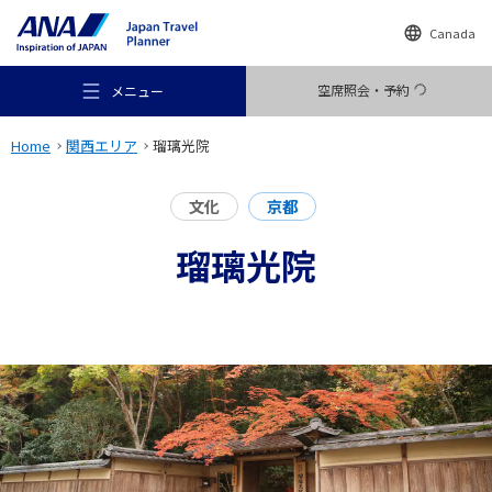
Canada
空席照会・予約
メニュー
Home
関西エリア
瑠璃光院
文化
京都
瑠璃光院
おすすめの旅
旅のアイデア
行き先