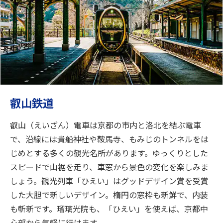
叡山鉄道
叡山（えいざん）電車は京都の市内と洛北を結ぶ電車
で、沿線には貴船神社や鞍馬寺、もみじのトンネルをは
じめとする多くの観光名所があります。ゆっくりとした
スピードで山裾を走り、車窓から景色の変化を楽しみま
しょう。観光列車「ひえい」はグッドデザイン賞を受賞
した大胆で新しいデザイン。楕円の窓枠も新鮮で、内装
も斬新です。瑠璃光院も、「ひえい」を使えば、京都中
心部から気軽に行けます。