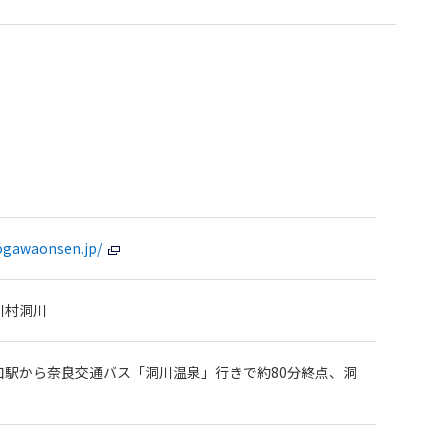
ogawaonsen.jp/
川村洞川
口駅から奈良交通バス「洞川温泉」行きで約80分終点、洞