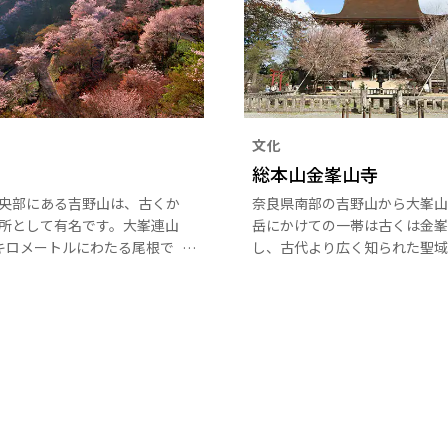
文化
総本山金峯山寺
央部にある吉野山は、古くか
奈良県南部の吉野山から大峯山
所として有名です。大峯連山
岳にかけての一帯は古くは金峯
キロメートルにわたる尾根で
し、古代より広く知られた聖域
ら下千本、中千本、上千本、
た。修験道の開祖である役行者
順に開花し、山を染めていき
菩薩が7世紀後半に修行に入り
や尾根を埋める桜は3万本と
蔵王大権現のお姿を山桜に刻ん
、4月上旬から下旬が見頃で
ケ岳と山麓の吉野山に祭祀され
下千本は吉野山でも最も古く
た。これが金峯山寺の開創と伝
な桜の群落です。
ています。