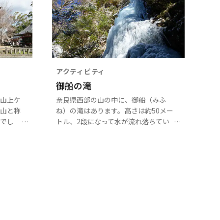
アクティビティ
御船の滝
山上ケ
奈良県西部の山の中に、御船（みふ
山と称
ね）の滝はあります。高さは約50メー
でし
トル、2段になって水が流れ落ちてい
神変大
ます。春から初夏にかけての新緑や、
、金剛
秋の紅葉と滝の水が流れる様子も美し
で山上
いですが、冬の冷え込みが特に厳しい
まし
時期には、滝全体が凍結し見事な「氷
えられ
瀑」の絶景が見られます。関西では珍
しい氷瀑トレッキングを楽しむことが
できます。