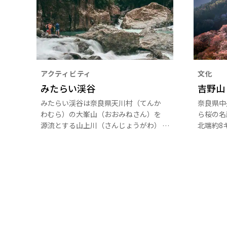
アクティビティ
文化
みたらい渓谷
吉野山
みたらい渓谷は奈良県天川村（てんか
奈良県中
わむら）の大峯山（おおみねさん）を
ら桜の名
源流とする山上川（さんじょうがわ）
北端約8
沿いにあります。エメラルドグリーン
は、麓か
に輝く清流が、滝や巨岩の合間を流れ
奥千本と
るダイナミックな渓谷美は関西随一。
ます。谷
川に沿った遊歩道でのハイキングがお
もいわれ
すすめです。四季折々の景観を楽しめ
す。特に
るのも魅力です。
から有名